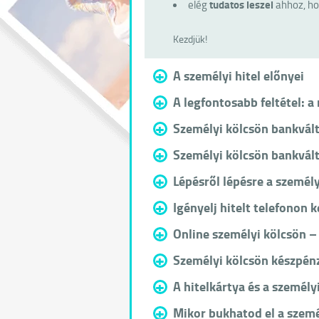
tudatos leszel
elég
ahhoz, hog
Kezdjük!
+
A személyi hitel előnyei
+
A legfontosabb feltétel: 
+
Személyi kölcsön bankvált
+
Személyi kölcsön bankvált
+
Lépésről lépésre a személy
+
Igényelj hitelt telefonon k
+
Online személyi kölcsön –
+
Személyi kölcsön készpén
+
A hitelkártya és a személy
+
Mikor bukhatod el a személ