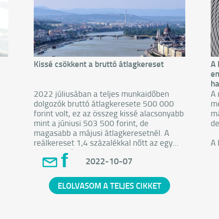
Kissé csökkent a bruttó átlagkereset
A 
em
ha
2022 júliusában a teljes munkaidőben
A 
dolgozók bruttó átlagkeresete 500 000
me
forint volt, ez az összeg kissé alacsonyabb
má
mint a júniusi 503 500 forint, de
de
magasabb a májusi átlagkeresetnél. A
reálkereset 1,4 százalékkal nőtt az egy
A 
évvel ezelőtti értékhez képest, 13,7
lá
2022-10-07
százalékos infláció mellett.
el
s
ka
et
ar
ELOLVASOM A TELJES CIKKET
fe
az
je
ho