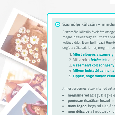
-
Személyi kölcsön – minden
A személyi kölcsön évek óta az egy
magas hitelösszeghez juthatsz hoz
Nem kell hozzá önerő
költéseiddel.
segíti a céljaidat. Ismerj meg minde
Miért előnyös a személyi
feltételek
Mik azok a
, ame
személyi kölcsön igény
A
Milyen buktatói vannak a 
Tippek, hogy milyen célo
Amiért érdemes áttekintened ezt az
megismered
az egyik legkele
pontosan tisztában leszel
azz
tudni fogod
, hogy mi alapján
nem dőlsz be
a hirdetéseknek