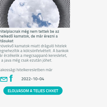
hitelpiacnak még nem tettek be az
elkedő kamatok, de már érezni a
tásukat
növekvő kamatok miatt dráguló hitelek
gnehezítik a kölcsönfelvételt. A bankok
r érzékelik a megcsappanó keresletet,
 a java még csak ezután jöhet.
lakossági hitelkeresletben már
tszanak a visszaesés jelei, ez azonban
2022-10-04
térő mértékben érinti a piaci és a
mattámogatott kölcsönöket. A bankokat
ról kérdeztük, hogy miként látják a
ELOLVASOM A TELJES CIKKET
dezetlen (személyi) kölcsönök és a
lzáloghitelek iránti keresletet, valamint,
gy tapasztalnak-e megnövekedett