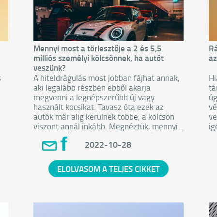
Mennyi most a törlesztője a 2 és 5,5
Rá
milliós személyi kölcsönnek, ha autót
az
veszünk?
s
A hiteldrágulás most jobban fájhat annak,
Hi
aki legalább részben ebből akarja
tá
megvenni a legnépszerűbb új vagy
úg
,
használt kocsikat. Tavasz óta ezek az
vé
autók már alig kerülnek többe, a kölcsön
ve
viszont annál inkább. Megnéztük, mennyi
ig
a törlesztője egy ehhez felvett 2 és 5,5
me
2022-10-28
milliós hitelnek.
ELOLVASOM A TELJES CIKKET