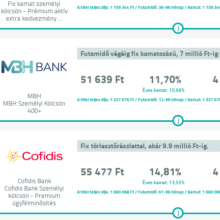
Fix kamat személyi
A hitel teljes díja:
1 159 344 Ft
/ Futamidő: 36-96 hónap / Kamat: 1 159 344 Ft
kölcsön - Prémium aktív
extra kedvezmény ...
i
Futamidő végéig fix kamatozású, 7 millió Ft-ig 
ó
51 639 Ft
11,70%
4
Éves kamat: 10,99%
MBH
A hitel teljes díja:
1 337 676 Ft
/ Futamidő: 12-96 hónap / Kamat: 1 337 676 Ft
MBH Személyi Kölcsön
400+
i
Fix törlesztőrészlettel, akár 9.9 millió Ft-ig.
ó
55 477 Ft
14,81%
4
Cofidis Bank
Éves kamat: 13,55%
Cofidis Bank Személyi
A hitel teljes díja:
1 660 068 Ft
/ Futamidő: 61-96 hónap / Kamat: 1 660 068 Ft
kölcsön - Premium
ügyfélminősítés
i