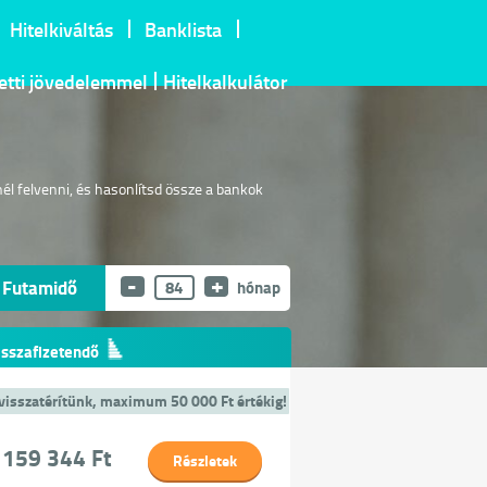
Hitelkiváltás
Banklista
letti jövedelemmel
Hitelkalkulátor
nél felvenni, és hasonlítsd össze a bankok
-
+
Futamidő
hónap
isszafizetendő
t visszatérítünk, maximum 50 000 Ft értékig!
 159 344 Ft
Részletek