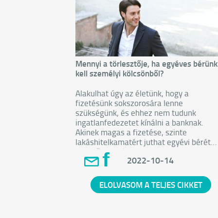
Mennyi a törlesztője, ha egyéves bérünk
kell személyi kölcsönből?
Alakulhat úgy az életünk, hogy a
fizetésünk sokszorosára lenne
szükségünk, és ehhez nem tudunk
ingatlanfedezetet kínálni a banknak.
Akinek magas a fizetése, szinte
lakáshitelkamatért juthat egyévi bérét
jelentő személyi kölcsönhöz.
2022-10-14
Kiszámoltuk, mennyi havi törlesztőt kell
fizetnünk, ha havi 250 ezret keresünk, é
egyéves nettó bérünkkel egyező összeg
ELOLVASOM A TELJES CIKKET
akarunk felvenni személyi kölcsönként.
Ugyanezt a kalkulációt elvégeztük arra 
esetre is, ha havi 600 ezer forintos