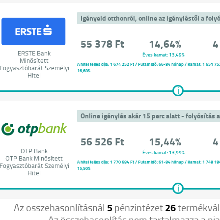
Igényeld otthonról, online az igényléstől a folyó
55 378 Ft
14,64%
4
ERSTE Bank
Éves kamat: 13,49%
Minősített
A hitel teljes díja:
1 674 252 Ft
/ Futamidő: 66-84 hónap / Kamat: 1 651 752 F
Fogyasztóbarát Személyi
16,68%
Hitel
i
Online igénylés akár 15 perc alatt - folyósítás a
ó
56 526 Ft
15,44%
4
OTP Bank
Éves kamat: 13,99%
OTP Bank Minősített
A hitel teljes díja:
1 770 684 Ft
/ Futamidő: 61-84 hónap / Kamat: 1 748 184 F
Fogyasztóbarát Személyi
15,50%
Hitel
i
Az összehasonlításnál
5
pénzintézet
26
termékvált
Az összehasonlítás nem tartalmazza a piac