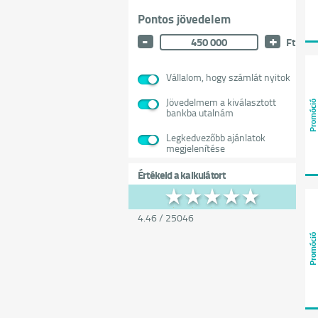
Pontos jövedelem
-
+
Ft
Vállalom, hogy számlát nyitok
Jövedelmem a kiválasztott
Promóci
bankba utalnám
Legkedvezőbb ajánlatok
megjelenítése
Értékeld a kalkulátort
4.46
/
25046
Promóci