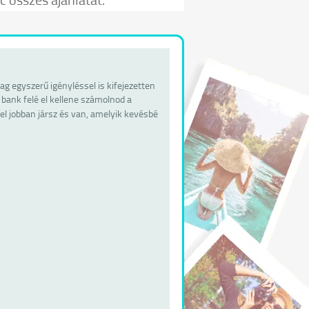
g egyszerű igényléssel is kifejezetten
a bank felé el kellene számolnod a
l jobban jársz és van, amelyik kevésbé