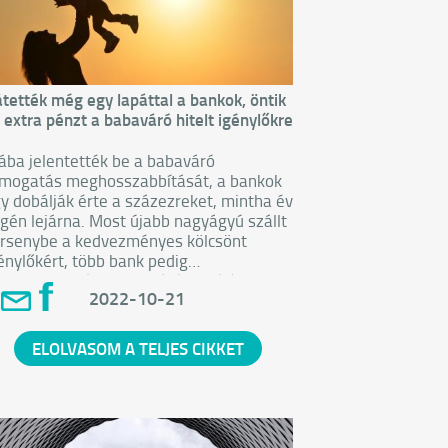
tették még egy lapáttal a bankok, öntik
 extra pénzt a babaváró hitelt igénylőkre
ába jelentették be a babaváró
mogatás meghosszabbítását, a bankok
y dobálják érte a százezreket, mintha év
gén lejárna. Most újabb nagyágyú szállt
rsenybe a kedvezményes kölcsönt
énylőkért, több bank pedig
ghosszabbította a lejáró akcióját.
2022-10-21
ELOLVASOM A TELJES CIKKET