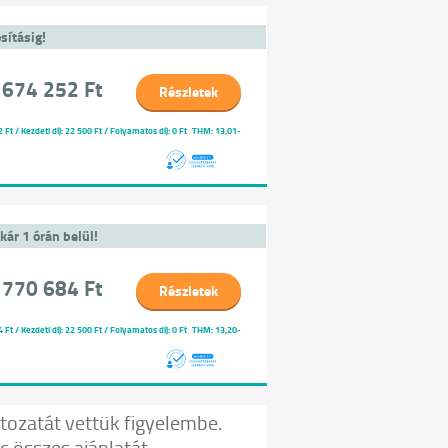
sításig!
 674 252 Ft
Részletek
t / Kezdeti díj: 22 500 Ft / Folyamatos díj: 0 Ft
THM: 13,01-
kár 1 órán belül!
 770 684 Ft
Részletek
t / Kezdeti díj: 22 500 Ft / Folyamatos díj: 0 Ft
THM: 13,20-
ozatát vettük figyelembe.
 összes ajánlatát.