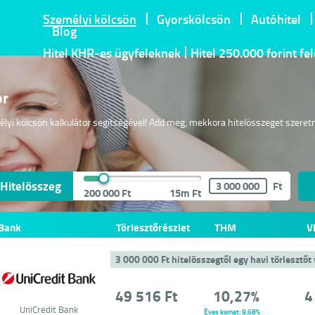
Személyi kölcsön
Gyorskölcsön
Autóhitel
Blog
Hitel KHR-es ügyfeleknek
Hitel 250.000 forint fe
or
mélyi kölcsön kalkulátor segítségével! Add meg, mekkora hitelösszeget szeret
Hitelösszeg
Ft
200 000 Ft
15m Ft
Bank
Törlesztőrészlet
THM
V
3 000 000 Ft hitelösszegtől egy havi törlesztő
ó
49 516 Ft
10,27%
4
UniCredit Bank
Éves kamat: 9,68%