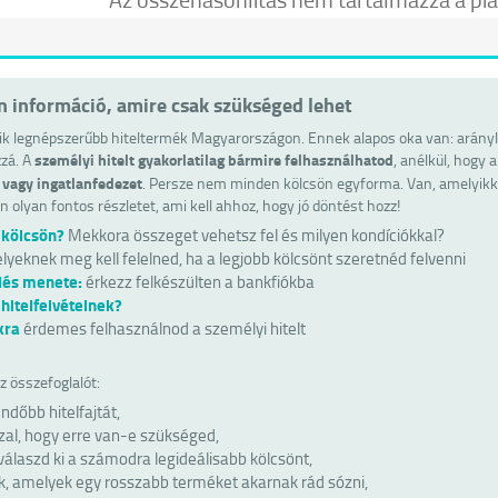
 információ, amire csak szükséged lehet
ik legnépszerűbb hiteltermék Magyarországon. Ennek alapos oka van: arányla
személyi hitelt gyakorlatilag bármire felhasználhatod
zá. A
, anélkül, hogy 
 vagy ingatlanfedezet
. Persze nem minden kölcsön egyforma. Van, amelyikke
n olyan fontos részletet, ami kell ahhoz, hogy jó döntést hozz!
 kölcsön?
Mekkora összeget vehetsz fel és milyen kondíciókkal?
lyeknek meg kell felelned, ha a legjobb kölcsönt szeretnéd felvenni
lés menete:
érkezz felkészülten a bankfiókba
hitelfelvételnek?
kra
érdemes felhasználnod a személyi hitelt
 összefoglalót:
ndőbb hitelfajtát,
al, hogy erre van-e szükséged,
 válaszd ki a számodra legideálisabb kölcsönt,
, amelyek egy rosszabb terméket akarnak rád sózni,