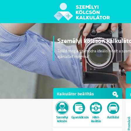
Személyi kölcsön kalkulát
Találd meg a számodra ideális hitelt a sze
ajánlatait még ma!
Kalkulátor beállítás
Személyi
Gyorskölcsön
Hitel-
Autóhitel
Promóci
kölcsön
kiváltás