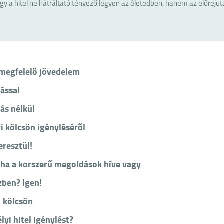
y a hitel ne hátráltató tényező legyen az életedben, hanem az előrejut
a megfelelő jövedelem
ással
ás nélkül
i kölcsön igényléséről
eresztül!
 ha a korszerű megoldások híve vagy
zben? Igen!
i kölcsön
yi hitel igénylést?