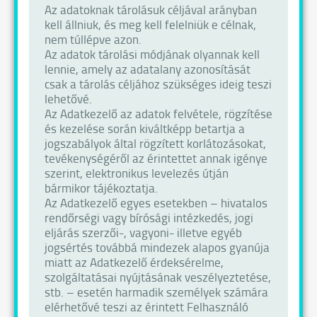
Az adatoknak tárolásuk céljával arányban
kell állniuk, és meg kell felelniük e célnak,
nem túllépve azon.
Az adatok tárolási módjának olyannak kell
lennie, amely az adatalany azonosítását
csak a tárolás céljához szükséges ideig teszi
lehetővé.
Az Adatkezelő az adatok felvétele, rögzítése
és kezelése során kiváltképp betartja a
jogszabályok által rögzített korlátozásokat,
tevékenységéről az érintettet annak igénye
szerint, elektronikus levelezés útján
bármikor tájékoztatja.
Az Adatkezelő egyes esetekben – hivatalos
rendőrségi vagy bírósági intézkedés, jogi
eljárás szerzői-, vagyoni- illetve egyéb
jogsértés továbbá mindezek alapos gyanúja
miatt az Adatkezelő érdeksérelme,
szolgáltatásai nyújtásának veszélyeztetése,
stb. – esetén harmadik személyek számára
elérhetővé teszi az érintett Felhasználó