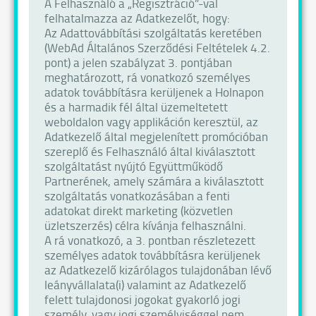
A Felhasználó a „Regisztráció”-val
felhatalmazza az Adatkezelőt, hogy:
Az Adattovábbítási szolgáltatás keretében
(WebAd Általános Szerződési Feltételek 4.2.
pont) a jelen szabályzat 3. pontjában
meghatározott, rá vonatkozó személyes
adatok továbbításra kerüljenek a Holnapon
és a harmadik fél által üzemeltetett
weboldalon vagy applikáción keresztül, az
Adatkezelő által megjelenített promócióban
szereplő és Felhasználó által kiválasztott
szolgáltatást nyújtó Együttműködő
Partnerének, amely számára a kiválasztott
szolgáltatás vonatkozásában a fenti
adatokat direkt marketing (közvetlen
üzletszerzés) célra kívánja felhasználni.
A rá vonatkozó, a 3. pontban részletezett
személyes adatok továbbításra kerüljenek
az Adatkezelő kizárólagos tulajdonában lévő
leányvállalata(i) valamint az Adatkezelő
felett tulajdonosi jogokat gyakorló jogi
személy, vagy jogi személyiséggel nem