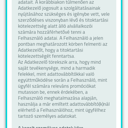
adatait. A korábbiakon túlmenően az
Adatkezelő jogosult a szolgáltatásainak
nyújtásához szükséges és igénybe vett, vele
szerződéses viszonyban lévő és titoktartási
kötelezettség alatt álló alvállalkozói
számára hozzáférhetővé tenni a
Felhasználó adatai. A Felhasználó a jelen
pontban meghatározott körben felmenti az
Adatkezelőt, hogy a titoktartási
kötelezettségét fenntartsa.
Az Adatkezelő törekszik arra, hogy mind
saját tevékenysége, mind a harmadik
felekkel, mint adattovábbítókkal való
együttműködése során a Felhasználó, mint
ügyfél számára releváns promóciókat
mutasson be, ennek érdekében, a
Felhasználó meghatalmazása alapján,
használja a már említett adattovábbító(k)nál
elérhető a Felhasználóhoz, mint ügyfélhez
tartozó személyes adatokat.
A kezelt személyes adatok köre