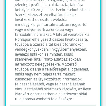
jelenlegi, jövőbeli arculatára, tartalmára
befolyásoló ereje nincs. Ezekre tekintettel a
Szerző kifejezetten elhatárolódik az
hivatkozott és csatolt weboldal
mindegyik olyan tartalmától, ami jogsértő,
vagy mélyen sérti az erkölcsi vagy
társadalmi normákat. A kitétel vonatkozik a
Honlapon elhelyezett összes hivatkozásra,
továbbá a Szerző által kreált fórumokon,
vendégkönyvekben, linkgyűjteményekben,
levelező listákon és minden, külső
személyek által írható adatbázisokban
létrehozott bejegyzésekre. A Szerző
továbbá kizárja a felelősségét a jogellenes,
hibás vagy nem teljes tartalmakért,
különösen az így közzétett információk
felhasználásából, vagy felhasználásának
elmulasztásából származó károkért, az ilyen
károkért adott esetben a hivatkozott oldal
tulajdonosa vonható felelősségre.