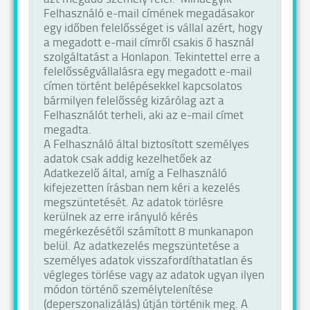
Felhasználó e-mail címének megadásakor
egy időben felelősséget is vállal azért, hogy
a megadott e-mail címről csakis ő használ
szolgáltatást a Honlapon. Tekintettel erre a
felelősségvállalásra egy megadott e-mail
címen történt belépésekkel kapcsolatos
bármilyen felelősség kizárólag azt a
Felhasználót terheli, aki az e-mail címet
megadta.
A Felhasználó által biztosított személyes
adatok csak addig kezelhetőek az
Adatkezelő által, amíg a Felhasználó
kifejezetten írásban nem kéri a kezelés
megszüntetését. Az adatok törlésre
kerülnek az erre irányuló kérés
megérkezésétől számított 8 munkanapon
belül. Az adatkezelés megszüntetése a
személyes adatok visszafordíthatatlan és
végleges törlése vagy az adatok ugyan ilyen
módon történő személytelenítése
(deperszonalizálás) útján történik meg. A