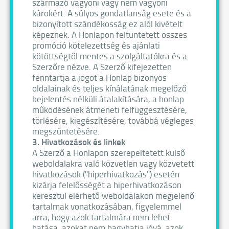
származó vagyoni vagy nem vagyoni
károkért. A súlyos gondatlanság esete és a
bizonyított szándékosság ez alól kivételt
képeznek. A Honlapon feltüntetett összes
promóció kötelezettség és ajánlati
kötöttségtől mentes a szolgáltatókra és a
Szerzőre nézve. A Szerző kifejezetten
fenntartja a jogot a Honlap bizonyos
oldalainak és teljes kínálatának megelőző
bejelentés nélküli átalakítására, a honlap
működésének átmeneti felfüggesztésére,
törlésére, kiegészítésére, továbbá végleges
megszüntetésére.
3. Hivatkozások és linkek
A Szerző a Honlapon szerepeltetett külső
weboldalakra való közvetlen vagy közvetett
hivatkozások ("hiperhivatkozás") esetén
kizárja felelősségét a hiperhivatkozáson
keresztül elérhető weboldalakon megjelenő
tartalmak vonatkozásában, figyelemmel
arra, hogy azok tartalmára nem lehet
hatása, azokat nem hagyhatja jóvá, azok