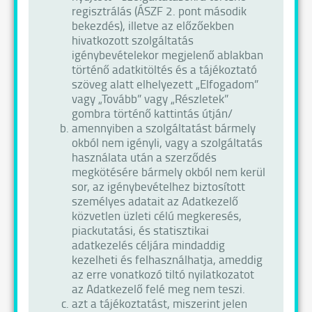
regisztrálás (ÁSZF 2. pont második
bekezdés), illetve az előzőekben
hivatkozott szolgáltatás
igénybevételekor megjelenő ablakban
történő adatkitöltés és a tájékoztató
szöveg alatt elhelyezett „Elfogadom”
vagy „Tovább” vagy „Részletek”
gombra történő kattintás útján/
amennyiben a szolgáltatást bármely
okból nem igényli, vagy a szolgáltatás
használata után a szerződés
megkötésére bármely okból nem kerül
sor, az igénybevételhez biztosított
személyes adatait az Adatkezelő
közvetlen üzleti célú megkeresés,
piackutatási, és statisztikai
adatkezelés céljára mindaddig
kezelheti és felhasználhatja, ameddig
az erre vonatkozó tiltó nyilatkozatot
az Adatkezelő felé meg nem teszi.
azt a tájékoztatást, miszerint jelen