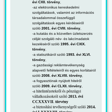
évi CXII. törvény
,
az elektronikus kereskedelmi
-
szolgáltatások, valamint az információs
társadalommal összefüggő
szolgáltatások egyes kérdéseiről
szóló
2001. évi CVIII. törvény
,
a kutatás és a közvetlen üzletszerzés
-
célját szolgáló név- és lakcímadatok
kezeléséről szóló
1995. évi CXIX.
törvény
,
a statisztikáról szóló
1993. évi XLVI.
-
törvény
,
a gazdasági reklámtevékenység
-
alapvető feltételeiről és egyes korlátairól
szóló
2008. évi XLVIII. törvény
,
a fogyasztónak nyújtott hitelről
-
szóló
2009. évi CLXII. törvény
,
-a hitelintézetekről és pénzügyi
vállalkozásokról szóló
2013. évi
CCXXXVII
.
törvény
-a biztosítási tevékenységről szóló
2014.