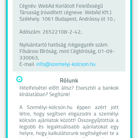
Cégnév: WebAd Korlátolt Felelősségű
Társaság (rövidített cégneve: WebAd Kft.)
Székhely: 1061 Budapest, Andrássy út 10.;
Adószám: 26522108-2-42;
Nyilvántartó hatóság /cégjegyzék szám:
Fővárosi Bíróság, mint Cégbíróság, 01-09-
330063,
E-mail:
info@szemelyi-kolcson.hu
-
Rólunk
Hitelfelvétel előtt állsz? Elvesztél a bankok
kínálatában? Segítünk!
A Személyi-kölcsön.hu éppen azért jött
létre, hogy segítsen eligazodni a személyi
kölcsön ajánlatok között! Összegyűjtöttük a
legjobb és legaktuálisabb ajánlatokat egy
helyre, hogy kalkulátorunk segítségével te a