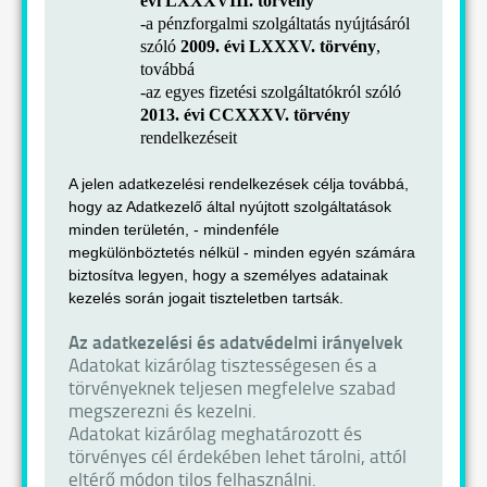
évi LXXXVIII.
törvény
-a pénzforgalmi szolgáltatás nyújtásáról
szóló
2009. évi LXXXV. törvény
,
továbbá
-az egyes fizetési szolgáltatókról szóló
2013. évi CCXXXV. törvény
rendelkezéseit
A jelen adatkezelési rendelkezések célja továbbá,
hogy az Adatkezelő által nyújtott szolgáltatások
minden területén, - mindenféle
megkülönböztetés nélkül - minden egyén számára
biztosítva legyen, hogy a személyes adatainak
kezelés során jogait tiszteletben tartsák.
Az adatkezelési és adatvédelmi irányelvek
Adatokat kizárólag tisztességesen és a
törvényeknek teljesen megfelelve szabad
megszerezni és kezelni.
Adatokat kizárólag meghatározott és
törvényes cél érdekében lehet tárolni, attól
eltérő módon tilos felhasználni.