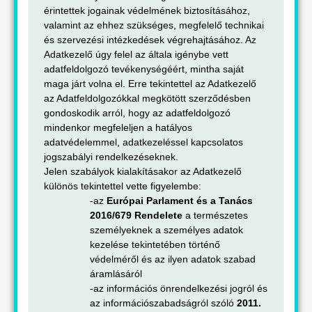
érintettek jogainak védelmének biztosításához,
valamint az ehhez szükséges, megfelelő technikai
és szervezési intézkedések végrehajtásához. Az
Adatkezelő úgy felel az általa igénybe vett
adatfeldolgozó tevékenységéért, mintha saját
maga járt volna el. Erre tekintettel az Adatkezelő
az Adatfeldolgozókkal megkötött szerződésben
gondoskodik arról, hogy az adatfeldolgozó
mindenkor megfeleljen a hatályos
adatvédelemmel, adatkezeléssel kapcsolatos
jogszabályi rendelkezéseknek.
Jelen szabályok kialakításakor az Adatkezelő
különös tekintettel vette figyelembe:
az
Európai Parlament és a Tanács
-
2016/679 Rendelete
a természetes
személyeknek a személyes adatok
kezelése tekintetében történő
védelméről és az ilyen adatok szabad
áramlásáról
az információs önrendelkezési jogról és
-
az információszabadságról szóló
2011.