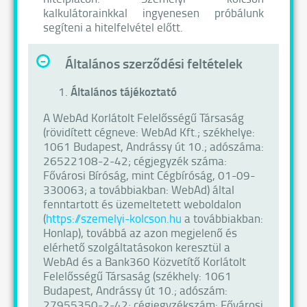
kalkulátorainkkal ingyenesen próbálunk
segíteni a hitelfelvétel előtt.
-
Általános szerződési feltételek
Általános
tájékoztató
A WebAd Korlátolt Felelősségű Társaság
(rövidített cégneve: WebAd Kft.; székhelye:
1061 Budapest, Andrássy út 10.; adószáma:
26522108-2-42; cégjegyzék száma:
Fővárosi Bíróság, mint Cégbíróság, 01-09-
330063; a továbbiakban: WebAd) által
fenntartott és üzemeltetett weboldalon
(
https://szemelyi-kolcson.hu
a továbbiakban:
Honlap), továbbá az azon megjelenő és
elérhető szolgáltatásokon keresztül a
WebAd és a Bank360 Közvetítő Korlátolt
Felelősségű Társaság (székhely: 1061
Budapest, Andrássy út 10.; adószám:
27955350-2-42; cégjegyzékszám: Fővárosi