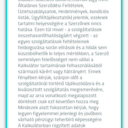
Általános Szerződési Feltételek,
Üzletszabályzatok, Hirdetmények, kondíciós
listák, Ügyféltájékoztatók) jelentik, ezeknek
tartalmi helyességére a Szerzőnek nincs
hatása. Ezen túl mivel - a szolgáltatások
összehasonlíthatóságáért végzett - az
egyes szolgáltatások feltételeinek
feldolgozása során elírások és a hibák sem
küszöbölhetők ki teljes mértékben, a Szerző
semmilyen felelősséget nem vállal a
Kalkulátor tartalmának felhasználásából
származó kárért vagy hátrányért. Ennek
fényében kérjük, szánjon időt a
szolgáltatónál történő tájékozódásra és a
kiválasztott szolgáltatás megismerésére,
majd az arra vonatkozó megalapozott
döntését csak ezt követően hozza meg.
Mindezek alatt fokozottan kérjük, hogy
legyen figyelemmel jelenlegi és jövőbeni
várható pénzügyi teherbíró képességére.
A Kalkulátorban rögzített adatok