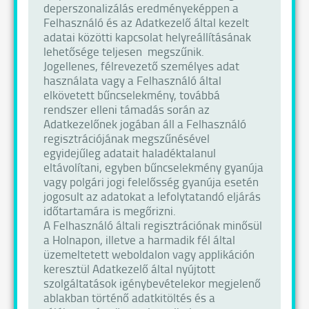
deperszonalizálás eredményeképpen a
Felhasználó és az Adatkezelő által kezelt
adatai közötti kapcsolat helyreállításának
lehetősége teljesen megszűnik.
Jogellenes, félrevezető személyes adat
használata vagy a Felhasználó által
elkövetett bűncselekmény, továbbá
rendszer elleni támadás során az
Adatkezelőnek jogában áll a Felhasználó
regisztrációjának megszűnésével
egyidejűleg adatait haladéktalanul
eltávolítani, egyben bűncselekmény gyanúja
vagy polgári jogi felelősség gyanúja esetén
jogosult az adatokat a lefolytatandó eljárás
időtartamára is megőrizni.
A Felhasználó általi regisztrációnak minősül
a Holnapon, illetve a harmadik fél által
üzemeltetett weboldalon vagy applikáción
keresztül Adatkezelő által nyújtott
szolgáltatások igénybevételekor megjelenő
ablakban történő adatkitöltés és a