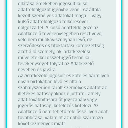
ellátása érdekében jogosult külső
adatfeldolgozót igénybe venni. Az általa
kezelt személyes adatokat maga – vagy
külső adatfeldolgozó felkérésével -
dolgozza fel. A külső adatfeldolgozó az
Adatkezelő tevékenységében részt vevő,
vele nem munkaviszonyban lévő, de
szerződéses és titoktartási kötelezettség
alatt álló személy, aki adatkezelési
műveletekkel összefüggő technikai
tevékenységet folytat az Adatkezelő
nevében és javára.
Az Adatkezelő jogosult és köteles bármilyen
olyan birtokában lévő és általa
szabályszerűen tárolt személyes adatot az
illetékes hatóságokhoz eljuttatni, amely
adat továbbítására őt jogszabály vagy
jogerős hatósági kötelezés kötelezi. Az
Adatkezelő nem tehető felelőssé Ilyen adat
továbbítása, valamint az ebből származó
következmények miatt.