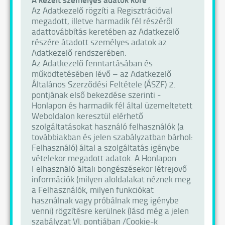
Az Adatkezelő rögzíti a Regisztrációval
megadott, illetve harmadik fél részéről
adattovábbítás keretében az Adatkezelő
részére átadott személyes adatok az
Adatkezelő rendszerében.
Az Adatkezelő fenntartásában és
működtetésében lévő – az Adatkezelő
Általános Szerződési Feltétele (ÁSZF) 2.
pontjának első bekezdése szerinti -
Honlapon és harmadik fél által üzemeltetett
Weboldalon keresztül elérhető
szolgáltatásokat használó felhasználók (a
továbbiakban és jelen szabályzatban bárhol:
Felhasználó) által a szolgáltatás igénybe
vételekor megadott adatok. A Honlapon
Felhasználó általi böngészésekor létrejövő
információk (milyen aloldalakat néznek meg
a Felhasználók, milyen funkciókat
használnak vagy próbálnak meg igénybe
venni) rögzítésre kerülnek (lásd még a jelen
szabályzat VI. pontjában /Cookie-k