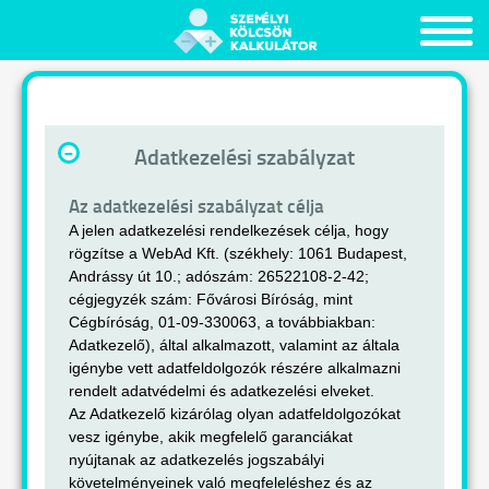
-
Adatkezelési szabályzat
Az adatkezelési szabályzat célja
A jelen adatkezelési rendelkezések célja, hogy
rögzítse a WebAd Kft. (székhely: 1061 Budapest,
Andrássy út 10.; adószám: 26522108-2-42;
cégjegyzék szám: Fővárosi Bíróság, mint
Cégbíróság, 01-09-330063, a továbbiakban:
Adatkezelő), által alkalmazott, valamint az általa
igénybe vett adatfeldolgozók részére alkalmazni
rendelt adatvédelmi és adatkezelési elveket.
Az Adatkezelő kizárólag olyan adatfeldolgozókat
vesz igénybe, akik megfelelő garanciákat
nyújtanak az adatkezelés jogszabályi
követelményeinek való megfeleléshez és az