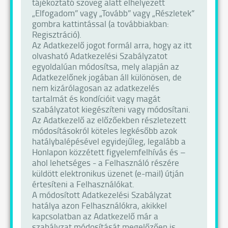
tájékoztató szöveg alatt elhelyezett
„Elfogadom” vagy „Tovább” vagy „Részletek”
gombra kattintással (a továbbiakban:
Regisztráció).
Az Adatkezelő jogot formál arra, hogy az itt
olvasható Adatkezelési Szabályzatot
egyoldalúan módosítsa, mely alapján az
Adatkezelőnek jogában áll különösen, de
nem kizárólagosan az adatkezelés
tartalmát és kondícióit vagy magát
szabályzatot kiegészíteni vagy módosítani.
Az Adatkezelő az előzőekben részletezett
módosításokról köteles legkésőbb azok
hatálybalépésével egyidejűleg, legalább a
Honlapon közzétett figyelemfelhívás és –
ahol lehetséges - a Felhasználó részére
küldött elektronikus üzenet (e-mail) útján
értesíteni a Felhasználókat.
A módosított Adatkezelési Szabályzat
hatálya azon Felhasználókra, akikkel
kapcsolatban az Adatkezelő már a
szabályzat módosítását megelőzően is