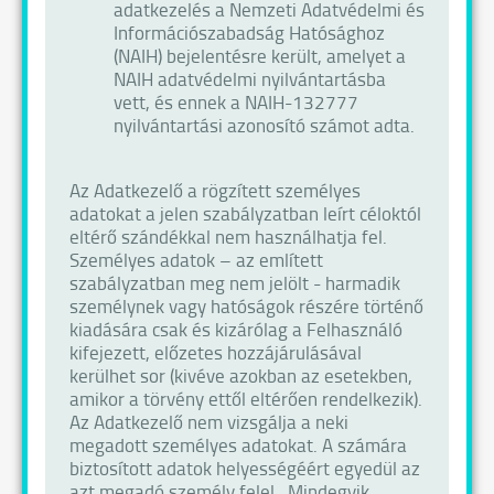
adatkezelés a Nemzeti Adatvédelmi és
Információszabadság Hatósághoz
(NAIH) bejelentésre került, amelyet a
NAIH adatvédelmi nyilvántartásba
vett, és ennek a NAIH-132777
nyilvántartási azonosító számot adta.
Az Adatkezelő a rögzített személyes
adatokat a jelen szabályzatban leírt céloktól
eltérő szándékkal nem használhatja fel.
Személyes adatok – az említett
szabályzatban meg nem jelölt - harmadik
személynek vagy hatóságok részére történő
kiadására csak és kizárólag a Felhasználó
kifejezett, előzetes hozzájárulásával
kerülhet sor (kivéve azokban az esetekben,
amikor a törvény ettől eltérően rendelkezik).
Az Adatkezelő nem vizsgálja a neki
megadott személyes adatokat. A számára
biztosított adatok helyességéért egyedül az
azt megadó személy felel. Mindegyik