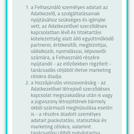
a Felhasználó személyes adatait az
Adatkezelő, a szolgáltatásainak
nyújtásához szükséges és igénybe
vett, az Adatkezelővel szerződéses
kapcsolatban lévő és titoktartási
kötelezettség alatt álló együttműködő
partnerei, értékesítői, megbízottjai,
vállalkozói, nyomdászai, képviselői
számára, a Felhasználó részére
nyújtandó - az előzőekben rögzített -
tanácsadás céljából illetve marketing
célokra átadja.
a hozzájárulás visszavonásáig - az
Adatkezelővel létrejövő szerződéses
kapcsolat megszakadása után is vagy
a jogviszony létrejöttének bármely
okból származó meghiúsulása esetén
is - a részére átadott személyes
adatait piackutatási, statisztikai és
marketing célokra, valamint
tanácsadási célból nyilvántartsa,