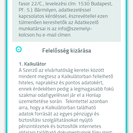
fasor 22/C., levelezési cím: 1530 Budapest,
Pf.: 5.). Bármilyen, adatkezeléssel
kapcsolatos kérdéssel, észrevétellel ezen
túlmenően kereshetők az Adatkezelő
munkatársai is az info@szemelyi-
kolcson.hu e-mail címen.
-
Felelősség kizárása
1. Kalkulátor
A Szerző az elvárhatóság keretei között
mindent megtesz a Kalkulátorban fellelhető
hiteles, naprakész és pontos adatokért,
ennek érdekében pedig a legmagasabb fokú
szakmai odafigyeléssel jár el a Honlap
üzemeltetése során. Tekintettel azonban
arra, hogy a Kalkulátorban található
adatok forrását az egyes pénzügyi és
biztosítási szolgáltatásokat nyújtó
pénzintézetek és biztosítók internetes
oldalain található dokumentumok (úgy mint: