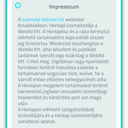
-
Impresszum
A
szemelyi-kolcson.hu
weboldal
(továbbiakban: Honlap) üzemeltetője a
WebAd Kft. A Honlaphoz és a rajta keresztül
elérhető tartalmakhoz kapcsolódó összes
jog fenntartva. Mindezzel összhangban a
WebAd Kft. által készített és publikált
tartalmak szerzői joga kizárólag a WebAd
Kft.-t illeti meg. Digitálisan vagy nyomtatott
formában történő másolása ezeknek a
tartalmaknak szigorúan tilos, kivéve, ha a
szerző ehhez előzetes beleegyezését adta.
A Honlapon megjelent tartalmakkal történő
bárminemű jogtalan visszaélés büntetőjogi
feljelentést és kártérítési pert von maga
után.
A Honlapon elérhető szolgáltatás(ok)
biztosítójára és a Honlap üzemeltetőjére
vonatkozó adatok: