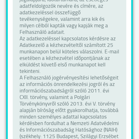
adatfeldolgozók nevére és címére, az
adatkezeléssel összefüggő
tevékenységekre, valamint arra kik és
milyen célból kapták vagy kapják meg a
Felhasználó adatait.
Az adatkezeléssel kapcsolatos kérdésre az
Adatkezelő a kézhezvételtől számított 25
munkanapon belül köteles válaszolni. E-mail
esetében a kézhezvétel időpontjának az
elküldést követő első munkanapot kell
tekinteni.
A Felhasználó jogérvényesítési lehetőségeit
az információs önrendelkezési jogról és az
információszabadságról szóló 2011. évi
CXII. törvény, valamint a Polgári
Törvénykönyvről szóló 2013. évi V. törvény
alapján bíróság előtt gyakorolhatja, továbbá
minden személyes adattal kapcsolatos
kérdésben fordulhat a Nemzeti Adatvédelmi
és Információszabadság Hatósághoz (NAIH)
(székhely: 1125 Budapest, Szilágyi Erzsébet