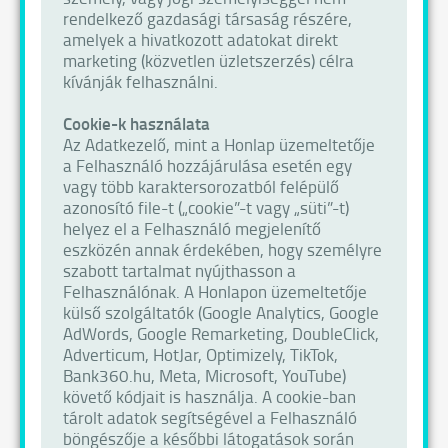
rendelkező gazdasági társaság részére,
amelyek a hivatkozott adatokat direkt
marketing (közvetlen üzletszerzés) célra
kívánják felhasználni.
Cookie-k használata
Az Adatkezelő, mint a Honlap üzemeltetője
a Felhasználó hozzájárulása esetén egy
vagy több karaktersorozatból felépülő
azonosító file-t („cookie”-t vagy „süti”-t)
helyez el a Felhasználó megjelenítő
eszközén annak érdekében, hogy személyre
szabott tartalmat nyújthasson a
Felhasználónak. A Honlapon üzemeltetője
külső szolgáltatók (Google Analytics, Google
AdWords, Google Remarketing, DoubleClick,
Adverticum, HotJar, Optimizely, TikTok,
Bank360.hu, Meta, Microsoft, YouTube)
követő kódjait is használja. A cookie-ban
tárolt adatok segítségével a Felhasználó
böngészője a későbbi látogatások során