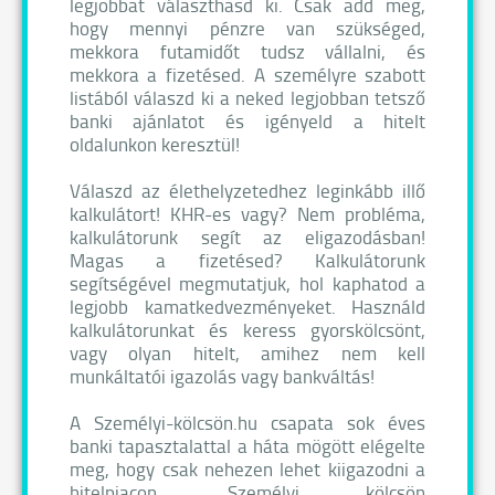
legjobbat választhasd ki. Csak add meg,
hogy mennyi pénzre van szükséged,
mekkora futamidőt tudsz vállalni, és
mekkora a fizetésed. A személyre szabott
listából válaszd ki a neked legjobban tetsző
banki ajánlatot és igényeld a hitelt
oldalunkon keresztül!
Válaszd az élethelyzetedhez leginkább illő
kalkulátort! KHR-es vagy? Nem probléma,
kalkulátorunk segít az eligazodásban!
Magas a fizetésed? Kalkulátorunk
segítségével megmutatjuk, hol kaphatod a
legjobb kamatkedvezményeket. Használd
kalkulátorunkat és keress gyorskölcsönt,
vagy olyan hitelt, amihez nem kell
munkáltatói igazolás vagy bankváltás!
A Személyi-kölcsön.hu csapata sok éves
banki tapasztalattal a háta mögött elégelte
meg, hogy csak nehezen lehet kiigazodni a
hitelpiacon. Személyi kölcsön