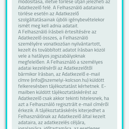
módosítása, illetve törlése útján jelezheti az
Adatkezelő felé. A Felhasználó adatainak
törlése esetén az Adatkezelő
szolgáltatásainak újbóli igénybevételekor
ismét meg kell adnia adatait.
A Felhasználó írásbeli értesítésére az
Adatkezelő összes, a Felhasználó
személyére vonatkozóan nyilvántartott,
kezelt és továbbított adatot írásban közöl
vele a hatályos jogszabályoknak
megfelelően. A Felhasználó a személyes
adatai kezeléséről az Adatkezelőtől
bármikor írásban, az Adatkezelő e-mail
címre (info@szemelyi-kolcson.hu) küldött
felkeresésben tájékoztatást kérhetnek. E-
mailben küldött tájékoztatáskérést az
Adatkezelő csak akkor tekinti hitelesnek, ha
azt a Felhasználó regisztrált e-mail címéről
érkezik. A tájékoztatáskérés kiterjedhet a
Felhasználónak az Adatkezelő által kezelt
adataira, az adatkezelés céljára,
jogalapjára, időtartamára, az esetleges