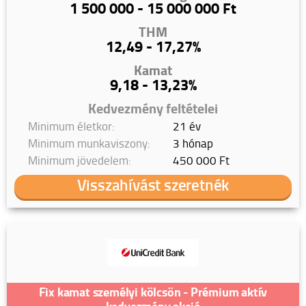
1 500 000 - 15 000 000 Ft
THM
12,49 - 17,27%
Kamat
9,18 - 13,23%
Kedvezmény feltételei
Minimum életkor:
21 év
Minimum munkaviszony:
3 hónap
Minimum jövedelem:
450 000 Ft
Visszahívást szeretnék
Fix kamat személyi kölcsön - Prémium aktív
kedvezmény akció