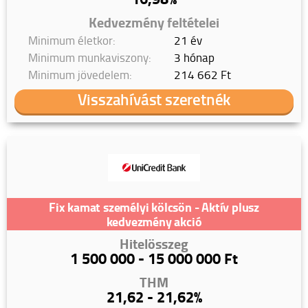
Kedvezmény feltételei
Minimum életkor:
21 év
Minimum munkaviszony:
3 hónap
Minimum jövedelem:
214 662 Ft
Visszahívást szeretnék
Fix kamat személyi kölcsön - Aktív plusz
kedvezmény akció
Hitelösszeg
1 500 000 - 15 000 000 Ft
THM
21,62 - 21,62%