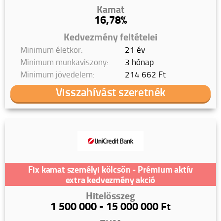
Kamat
16,78%
Kedvezmény feltételei
Minimum életkor:
21 év
Minimum munkaviszony:
3 hónap
Minimum jövedelem:
214 662 Ft
Visszahívást szeretnék
Fix kamat személyi kölcsön - Prémium aktív
extra kedvezmény akció
Hitelösszeg
1 500 000 - 15 000 000 Ft