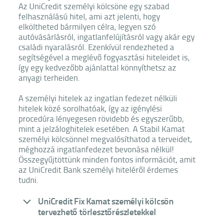
Az UniCredit személyi kölcsöne egy szabad
felhasználású hitel, ami azt jelenti, hogy
elköltheted bármilyen célra, legyen szó
autóvásárlásról, ingatlanfelújításról vagy akár egy
családi nyaralásról. Ezenkívül rendezheted a
segítségével a meglévő fogyasztási hiteleidet is,
így egy kedvezőbb ajánlattal könnyíthetsz az
anyagi terheiden.
A személyi hitelek az ingatlan fedezet nélküli
hitelek közé sorolhatóak, így az igénylési
procedúra lényegesen rövidebb és egyszerűbb,
mint a jelzáloghitelek esetében. A Stabil Kamat
személyi kölcsönnel megvalósíthatod a terveidet,
méghozzá ingatlanfedezet bevonása nélkül!
Összegyűjtöttünk minden fontos információt, amit
az UniCredit Bank személyi hiteléről érdemes
tudni.
UniCredit Fix Kamat személyi kölcsön
tervezhető törlesztőrészletekkel