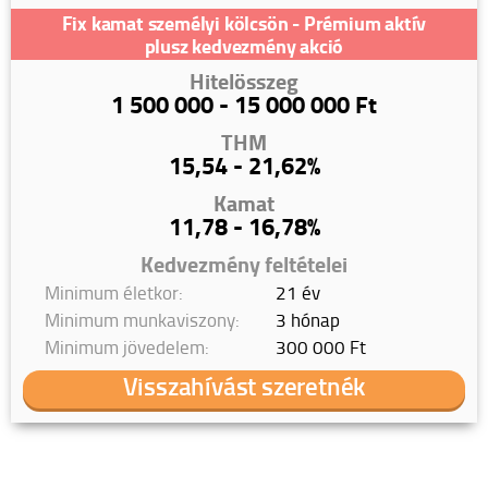
Fix kamat személyi kölcsön - Prémium aktív
plusz kedvezmény akció
Hitelösszeg
1 500 000 - 15 000 000 Ft
THM
15,54 - 21,62%
Kamat
11,78 - 16,78%
Kedvezmény feltételei
Minimum életkor:
21 év
Minimum munkaviszony:
3 hónap
Minimum jövedelem:
300 000 Ft
Visszahívást szeretnék