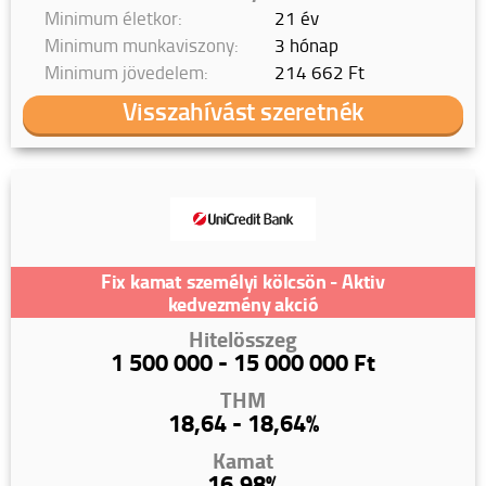
Minimum életkor:
21 év
Minimum munkaviszony:
3 hónap
Minimum jövedelem:
214 662 Ft
Visszahívást szeretnék
Fix kamat személyi kölcsön - Aktiv
kedvezmény akció
Hitelösszeg
1 500 000 - 15 000 000 Ft
THM
18,64 - 18,64%
Kamat
16,98%