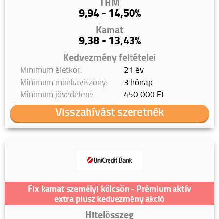
THM
9,94 - 14,50%
Kamat
9,38 - 13,43%
Kedvezmény feltételei
Minimum életkor:
21 év
Minimum munkaviszony:
3 hónap
Minimum jövedelem:
450 000 Ft
Visszahívást szeretnék
Fix kamat személyi kölcsön - Prémium aktív
extra plusz kedvezmény akció
Hitelösszeg