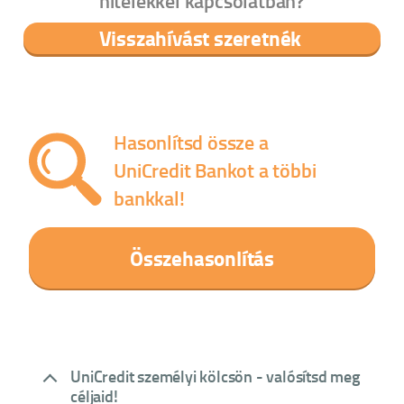
hitelekkel kapcsolatban?
Visszahívást szeretnék
Hasonlítsd össze a
UniCredit Bankot a többi
bankkal!
Összehasonlítás
UniCredit személyi kölcsön - valósítsd meg
céljaid!