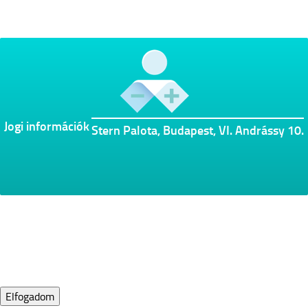
Jogi információk
Stern Palota, Budapest, VI. Andrássy 10.
×
A WebAd sütiket használ, amelyek elengedhetetlenek az általa üzemeltetett
Honlapok megfelelő működéséhez. A honlapokat látogatók igénye alapján a
WebAd további sütiket is felhasználhat, amik segítik a honlapok használatát,
statisztikákat gyűjtenek a honlapok optimalizálásához és elősegítik a
látogatók érdeklődésének megfelelő tartalmak meghatározását.
A WebAd sütiket használ a jobb működésért.
Elfogadom