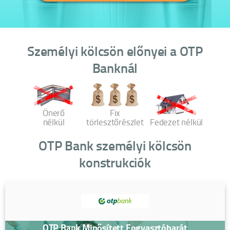
Személyi kölcsön előnyei a OTP
Banknál
Önerő
Fix
nélkül
törlesztőrészlet
Fedezet nélkül
OTP Bank személyi kölcsön
konstrukciók
OTP Bank Minősített Fogyasztóbarát