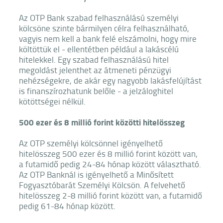
Az OTP Bank szabad felhasználású személyi
kölcsöne szinte bármilyen célra felhasználható,
vagyis nem kell a bank felé elszámolni, hogy mire
költöttük el - ellentétben például a lakáscélú
hitelekkel. Egy szabad felhasználású hitel
megoldást jelenthet az átmeneti pénzügyi
nehézségekre, de akár egy nagyobb lakásfelújítást
is finanszírozhatunk belőle - a jelzáloghitel
kötöttségei nélkül.
500 ezer és 8 millió forint közötti hitelösszeg
Az OTP személyi kölcsönnel igényelhető
hitelösszeg 500 ezer és 8 millió forint között van,
a futamidő pedig 24-84 hónap között választható.
Az OTP Banknál is igényelhető a Minősített
Fogyasztóbarát Személyi Kölcsön. A felvehető
hitelösszeg 2-8 millió forint között van, a futamidő
pedig 61-84 hónap között.