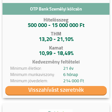
OTP Bank Személyi kölcsön
Hitelösszeg
500 000 - 15 000 000 Ft
THM
13,20 - 21,10%
Kamat
10,99 - 18,49%
Kedvezmény feltételei
Minimum életkor:
21 év
Minimum munkaviszony:
6 hónap
Minimum jövedelem:
214 000 Ft
Visszahívást szeretnék