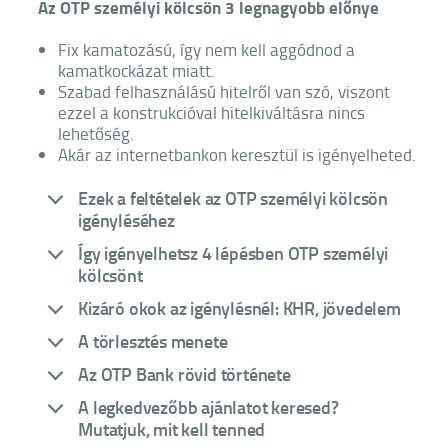
Az OTP személyi kölcsön 3 legnagyobb előnye
Fix kamatozású, így nem kell aggódnod a
kamatkockázat miatt.
Szabad felhasználású hitelről van szó, viszont
ezzel a konstrukcióval hitelkiváltásra nincs
lehetőség.
Akár az internetbankon keresztül is igényelheted.
Ezek a feltételek az OTP személyi kölcsön
igényléséhez
Így igényelhetsz 4 lépésben OTP személyi
kölcsönt
Kizáró okok az igénylésnél: KHR, jövedelem
A törlesztés menete
Az OTP Bank rövid története
A legkedvezőbb ajánlatot keresed?
Mutatjuk, mit kell tenned