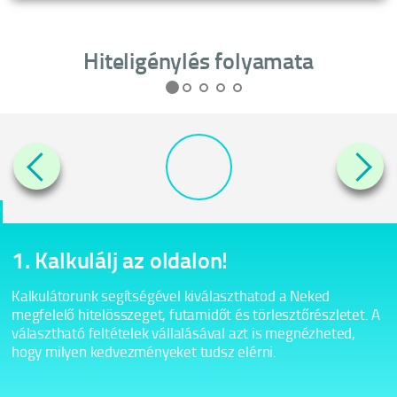
Hiteligénylés folyamata
1. Kalkulálj az oldalon!
2
Kalkulátorunk segítségével kiválaszthatod a Neked
A
megfelelő hitelösszeget, futamidőt és törlesztőrészletet. A
k
választható feltételek vállalásával azt is megnézheted,
r
hogy milyen kedvezményeket tudsz elérni.
e
h
s