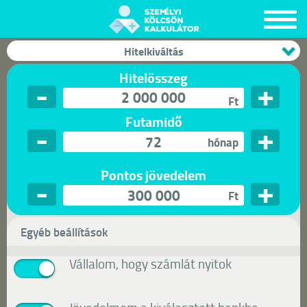
Hitelkiváltás
Hitelösszeg
-
+
Ft
Futamidő
-
+
hónap
Pontos jövedelem
-
+
Ft
Egyéb beállítások
Vállalom, hogy számlát nyitok