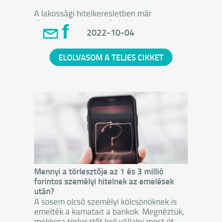
A lakossági hitelkeresletben már
látszanak a visszaesés jelei, ez azonban
2022-10-04
eltérő mértékben érinti a piaci és a
kamattámogatott kölcsönöket. A bankokat
arról kérdeztük, hogy miként látják a
ELOLVASOM A TELJES CIKKET
fedezetlen (személyi) kölcsönök és a
jelzáloghitelek iránti keresletet, valamint,
hogy tapasztalnak-e megnövekedett
érdeklődést a decemberben kifutó
lakásfelújítási hitelnél.
Mennyi a törlesztője az 1 és 3 millió
forintos személyi hitelnek az emelések
után?
A sosem olcsó személyi kölcsönöknek is
emelték a kamatait a bankok. Megnéztük,
mekkora törlesztőt kell vállalni most öt