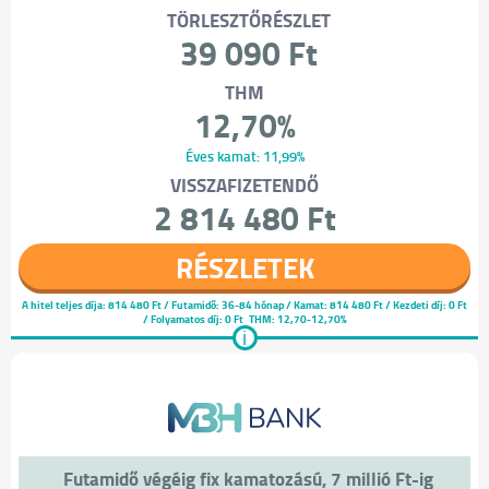
TÖRLESZTŐRÉSZLET
39 090 Ft
THM
12,70%
Éves kamat: 11,99%
VISSZAFIZETENDŐ
2 814 480 Ft
RÉSZLETEK
A hitel teljes díja:
814 480 Ft
/ Futamidő: 36-84 hónap / Kamat: 814 480 Ft / Kezdeti díj: 0 Ft
/ Folyamatos díj: 0 Ft
THM: 12,70-12,70%
i
Futamidő végéig fix kamatozású, 7 millió Ft-ig