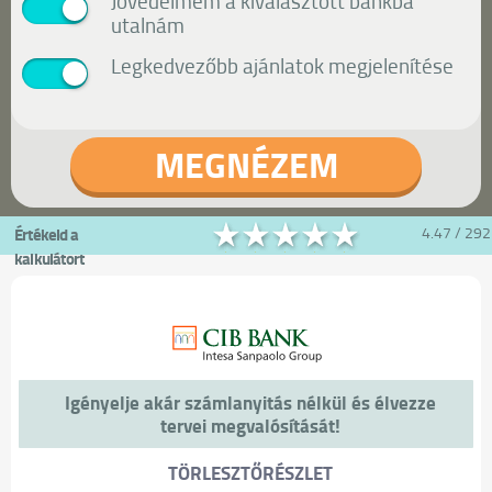
Jövedelmem a kiválasztott bankba
utalnám
Legkedvezőbb ajánlatok megjelenítése
MEGNÉZEM
Értékeld a
4.47
/
292
kalkulátort
Igényelje akár számlanyitás nélkül és élvezze
tervei megvalósítását!
TÖRLESZTŐRÉSZLET