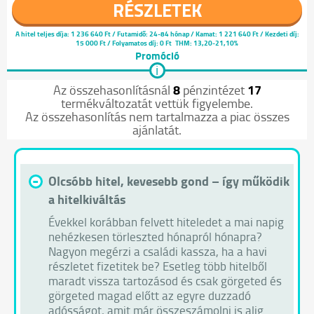
RÉSZLETEK
A hitel teljes díja:
1 236 640 Ft
/ Futamidő: 24-84 hónap / Kamat: 1 221 640 Ft / Kezdeti díj:
15 000 Ft / Folyamatos díj: 0 Ft
THM: 13,20-21,10%
Promóció
i
8
17
Az összehasonlításnál
pénzintézet
termékváltozatát vettük figyelembe.
Az összehasonlítás nem tartalmazza a piac összes
ajánlatát.
-
Olcsóbb hitel, kevesebb gond – így működik
a hitelkiváltás
Évekkel korábban felvett hiteledet a mai napig
nehézkesen törleszted hónapról hónapra?
Nagyon megérzi a családi kassza, ha a havi
részletet fizetitek be? Esetleg több hitelből
maradt vissza tartozásod és csak görgeted és
görgeted magad előtt az egyre duzzadó
adósságot, amit már összeszámolni is alig