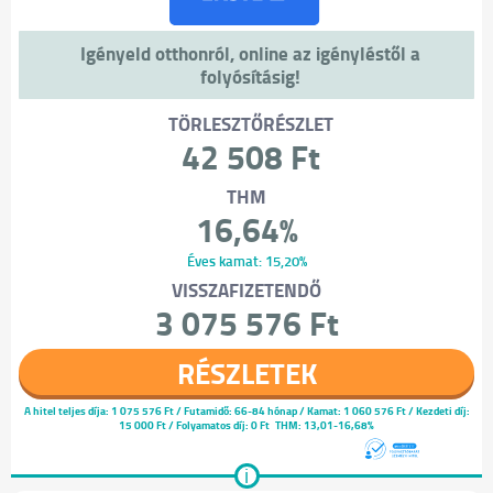
Igényeld otthonról, online az igényléstől a
folyósításig!
TÖRLESZTŐRÉSZLET
42 508 Ft
THM
16,64%
Éves kamat: 15,20%
VISSZAFIZETENDŐ
3 075 576 Ft
RÉSZLETEK
A hitel teljes díja:
1 075 576 Ft
/ Futamidő: 66-84 hónap / Kamat: 1 060 576 Ft / Kezdeti díj:
15 000 Ft / Folyamatos díj: 0 Ft
THM: 13,01-16,68%
i