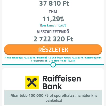
37 810 Ft
THM
11,29%
Éves kamat: 10,60%
VISSZAFIZETENDŐ
2 722 320 Ft
RÉSZLETEK
A hitel teljes díja:
722 320 Ft
/ Futamidő: 12-96 hónap / Kamat: 722 320 Ft / Kezdeti díj: 0 Ft
/ Folyamatos díj: 0 Ft
THM: 10,39-13,65%
i
Akár több 100.000 Ft-ot spórolhatsz, ha nálunk is
bankolsz!