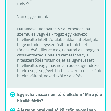
tudsz?
Van egy jó hírünk.
Hatalmasat könnyíthetsz a terheiden, ha
szemfüles vagy és kifogsz egy kedvező
hitelkiváltó hitelt. Az alábbiakban áttekintjük,
hogyan tudod egyszerűsíteni több hitel
törlesztését, illetve megtudhatod azt, hogyan
csökkentheted a hiteled kamatát vagy a
hitelszerződés futamidejét az úgynevezett
hitelkiváltó, vagy más néven adósságrendező
hitelek segítségével. Ha te is szeretnél olcsóbb
hitelre váltani, neked szól ez a leírás.
+
Egy soha vissza nem térő alkalom? Mire jó a
hitelkiváltás?
+
A legjobb hitelkiváltó kölcsön nyomában