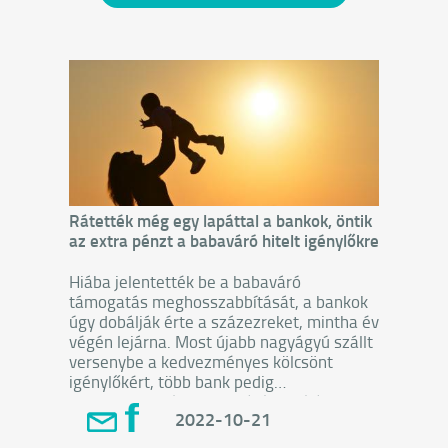
Rátették még egy lapáttal a bankok, öntik
az extra pénzt a babaváró hitelt igénylőkre
Hiába jelentették be a babaváró
támogatás meghosszabbítását, a bankok
úgy dobálják érte a százezreket, mintha év
végén lejárna. Most újabb nagyágyú szállt
versenybe a kedvezményes kölcsönt
igénylőkért, több bank pedig
meghosszabbította a lejáró akcióját.
2022-10-21