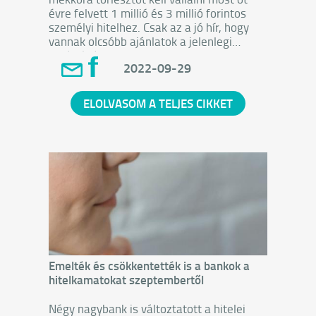
évre felvett 1 millió és 3 millió forintos
személyi hitelhez. Csak az a jó hír, hogy
vannak olcsóbb ajánlatok a jelenlegi
inflációnál.
2022-09-29
Az 1 millió forintos hitel havi
törlesztőrészlete egy átlagosnál
alacsonyabbnak számító, 250 ezer
ELOLVASOM A TELJES CIKKET
forintos
nettó fizetésnek
is kevesebb mint
10 százalékát viszi el minden hónapban,
ha az olcsóbb ajánlatok közül választunk.
Emelték és csökkentették is a bankok a
hitelkamatokat szeptembertől
Négy nagybank is változtatott a hitelei