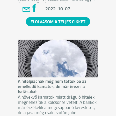
évvel ezelőtti értékhez képest, 13,7
2022-10-07
százalékos infláció mellett.
ELOLVASOM A TELJES CIKKET
A hitelpiacnak még nem tettek be az
emelkedő kamatok, de már érezni a
hatásukat
A növekvő kamatok miatt dráguló hitelek
megnehezítik a kölcsönfelvételt. A bankok
már érzékelik a megcsappanó keresletet,
de a java még csak ezután jöhet.