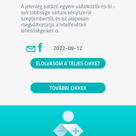
A jelenleg katázó egyéni vállalkozók és bt.-
sek többsége váltani kényszerül
szeptembertől, és ez alaposan
megváltoztatja a hitelfevételi
lehetőségeiket is.
2022-09-12
ELOLVASOM A TELJES CIKKET
TOVÁBBI CIKKEK