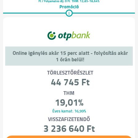
Ft / Folyamatos díj: 0 Ft
THM: 12,85-18,64%
Promóció
i
Online igénylés akár 15 perc alatt - folyósítás akár
1 órán belül!
TÖRLESZTŐRÉSZLET
44 745 Ft
THM
19,01%
Éves kamat: 16,99%
VISSZAFIZETENDŐ
3 236 640 Ft