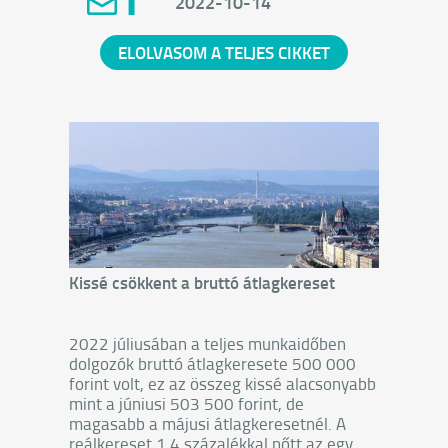
2022-10-14
Kiszámoltuk, mennyi havi törlesztőt kell
fizetnünk, ha havi 250 ezret keresünk, és
egyéves nettó bérünkkel egyező összeget
ELOLVASOM A TELJES CIKKET
akarunk felvenni személyi kölcsönként.
Ugyanezt a kalkulációt elvégeztük arra az
esetre is, ha havi 600 ezer forintos
nettóval vennénk fel ennek 12-szeresét.
Kissé csökkent a bruttó átlagkereset
2022 júliusában a teljes munkaidőben
dolgozók bruttó átlagkeresete 500 000
forint volt, ez az összeg kissé alacsonyabb
mint a júniusi 503 500 forint, de
magasabb a májusi átlagkeresetnél. A
reálkereset 1,4 százalékkal nőtt az egy