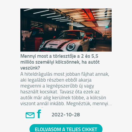
Mennyi most a törlesztője a 2 és 5,5
milliós személyi kölcsönnek, ha autót
veszünk?
A hiteldrágulás most jobban fájhat annak,
aki legalább részben ebből akarja
megvenni a legnépszerűbb új vagy
használt kocsikat. Tavasz óta ezek az
autók már alig kerülnek többe, a kölcsön
viszont annál inkább. Megnéztük, mennyi
a törlesztője egy ehhez felvett 2 és 5,5
2022-10-28
milliós hitelnek.
ELOLVASOM A TELJES CIKKET