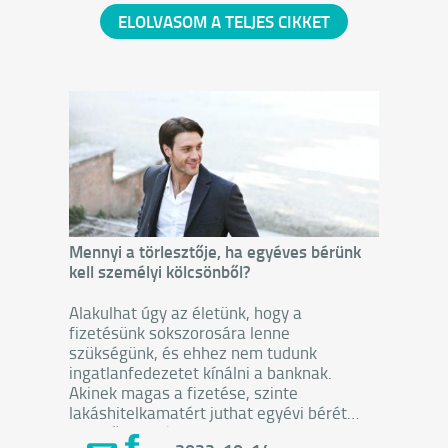
ELOLVASOM A TELJES CIKKET
Mennyi a törlesztője, ha egyéves bérünk
kell személyi kölcsönből?
Alakulhat úgy az életünk, hogy a
fizetésünk sokszorosára lenne
szükségünk, és ehhez nem tudunk
ingatlanfedezetet kínálni a banknak.
Akinek magas a fizetése, szinte
lakáshitelkamatért juthat egyévi bérét
jelentő személyi kölcsönhöz.