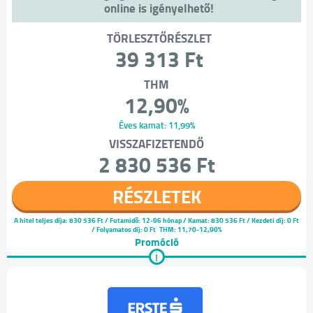
online is igényelhető!
TÖRLESZTŐRÉSZLET
39 313 Ft
THM
12,90%
Éves kamat: 11,99%
VISSZAFIZETENDŐ
2 830 536 Ft
RÉSZLETEK
A hitel teljes díja:
830 536 Ft
/ Futamidő: 12-96 hónap / Kamat: 830 536 Ft / Kezdeti díj: 0 Ft
/ Folyamatos díj: 0 Ft
THM: 11,70-12,90%
Promóció
i