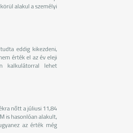
körül alakul a személyi
tudta eddig kikezdeni,
em érték el az év eleji
 kalkulátorral lehet
ra nőtt a júliusi 11,84
M is hasonlóan alakult,
n ugyanez az érték még