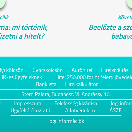
cikk
Követ
a: mi történik,
Beelőzte a sz
zetni a hitelt?
babavá
yi kölcsön
Gyorskölcsön
Autóhitel
Hitelkiváltás
KHR-es ügyfeleknek
Hitel 250.000 forint feletti jöved
Banklista
Hitelkalkulátor
Stern Palota, Budapest, VI. Andrássy 10.
k
Impresszum
Felelősség kizárása
Jogi info
Ügyféltájékoztató
Adatvédelem
ÁSZF
Jogi információk