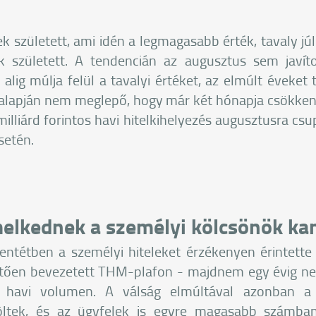
 született, ami idén a legmagasabb érték, tavaly júl
 született. A tendencián az augusztus sem javí
lig múlja felül a tavalyi értéket, az elmúlt éveket
 alapján nem meglepő, hogy már két hónapja csökken 
illiárd forintos havi hitelkihelyezés augusztusra csup
setén.
melkednek a személyi kölcsönök ka
lentétben a személyi hiteleket érzékenyen érintette
etően bevezetett THM-plafon - majdnem egy évig nem
 a havi volumen. A válság elmúltával azonban 
ltek, és az ügyfelek is egyre magasabb számban