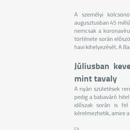
A személyi kölcsönö
augusztusban 45 milliár
nemcsak a koronavíru
története során előszö
havi kihelyezését. A B
Júliusban kev
mint tavaly
A nyári születések re
pedig a babaváró hitel
időszak során is fe
kérelmezhetik, amire a