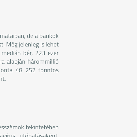
mataiban, de a bankok
. Még jelenleg is lehet
a medián bér, 223 ezer
ra alapján hárommillió
vonta 48 252 forintos
nt.
etésszámok tekintetében
vírus utóhatásaként,