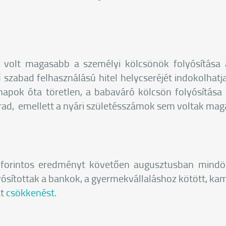
 volt magasabb a személyi kölcsönök folyósítása 
 szabad felhasználású hitel helycseréjét indokolhatja
apok óta töretlen, a babaváró kölcsön folyósítása
marad, emellett a nyári születésszámok sem voltak ma
rd forintos eredményt követően augusztusban mindös
ósítottak a bankok, a gyermekvállaláshoz kötött, ka
at
csökkenést
.