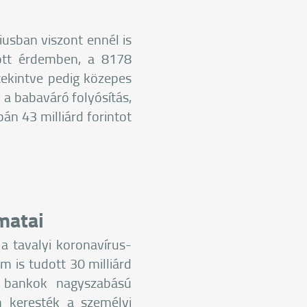
iusban viszont ennél is
tott érdemben, a 8178
 tekintve pedig közepes
a babaváró folyósítás,
án 43 milliárd forintot
matai
 a tavalyi koronavírus-
 is tudott 30 milliárd
a bankok nagyszabású
 keresték a személyi