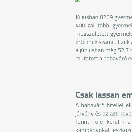
Júliusban 8269 gyermek
400-zal több gyermek
megszületett gyermek a
értéknek számít. Ezek
a júniusban még 52,7 m
mutatott a babaváró e
Csak lassan e
A babaváró hitellel el
járvány és az azt köv
forint fölé kerülni
kampányokat eszközö