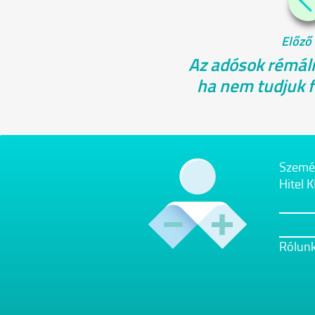
Előző 
Az adósok rémálm
ha nem tudjuk fi
Személ
Hitel 
Rólun