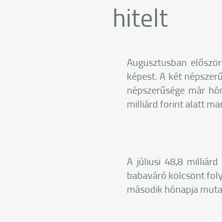
hitelt
Augusztusban először
képest. A két népszerű
népszerűsége már hón
milliárd forint alatt 
A júliusi 48,8 milliá
babaváró kölcsönt foly
második hónapja mut