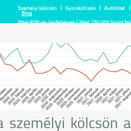
Személyi kölcsön
Gyorskölcsön
Autóhitel
Blog
Hitel KHR-es ügyfeleknek
Hitel 250.000 forint fe
a személyi kölcsön 