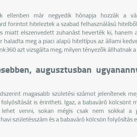
k ellenben már negyedik hónapja hozzák a vál
d forintot hiteleztek a szabad felhasználású hitelből
s miatt elszenvedett zuhanást heverték ki, hanem 
r haladta meg a piaci alapú hiteltípus az állami ke
ank360 azt vizsgálta meg, milyen tényezők állhatnak a
esebben, augusztusban ugyananny
ndszerint magasabb születési számot jelenítenek me
 folyósítását is érintheti. Igaz, a babaváró kölcsönt
l lehet venni, sokan mégis csak nem sokkal a g
 havi születésszám és a babaváró kölcsön folyósítás 