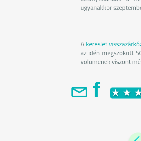
ugyanakkor szeptember
A
kereslet visszazárkó
az idén megszokott 50
volumenek viszont még 