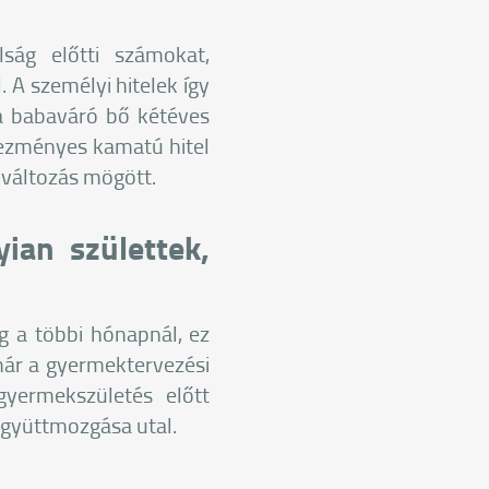
ság előtti számokat,
. A személyi hitelek így
a babaváró bő kétéves
dvezményes kamatú hitel
 változás mögött.
ian születtek,
g a többi hónapnál, ez
 már a gyermektervezési
yermekszületés előtt
együttmozgása utal.