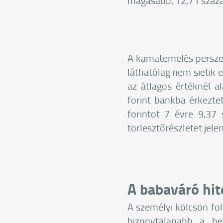
magasabb, 12,71 százal
A kamatemelés persze
láthatólag nem sietik 
az átlagos értéknél a
forint bankba érkezte
forintot 7 évre 9,37
törlesztőrészletet jele
A babaváró hit
A személyi kölcsön fol
bizonytalanabb a he