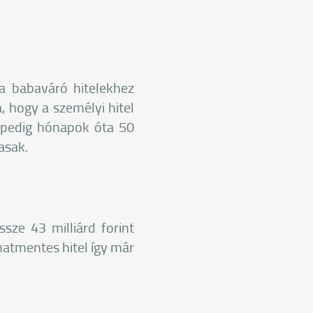
a babaváró hitelekhez
, hogy a személyi hitel
 pedig hónapok óta 50
gasak.
sze 43 milliárd forint
matmentes hitel így már