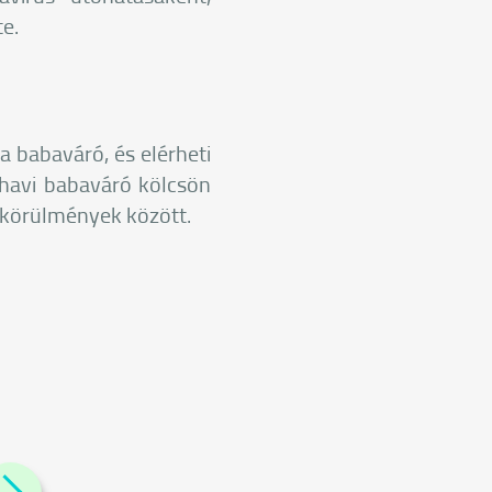
e.
a babaváró, és elérheti
 havi babaváró kölcsön
i körülmények között.