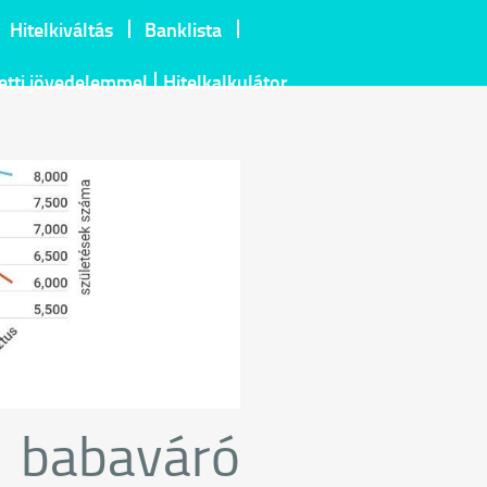
Hitelkiváltás
Banklista
letti jövedelemmel
Hitelkalkulátor
a babaváró