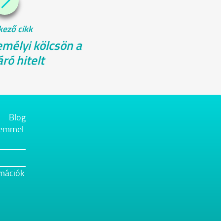
kező cikk
emélyi kölcsön a
ró hitelt
Blog
elemmel
rmációk