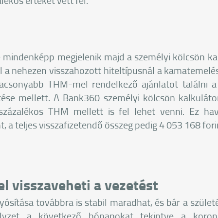
ékos értéket vett fel.
 mindenképp megjelenik majd a személyi kölcsön ka
el a nehezen visszahozott hiteltípusnál a kamatemelést
lacsonyabb THM-mel rendelkező ajánlatot találni 
tése mellett. A Bank360 személyi kölcsön kalkuláto
 százalékos THM mellett is fel lehet venni. Ez ha
nt, a teljes visszafizetendő összeg pedig 4 053 168 fori
el visszaveheti a vezetést
yósítása továbbra is stabil maradhat, és bár a szül
lyzet a következő hónapokat tekintve a korona