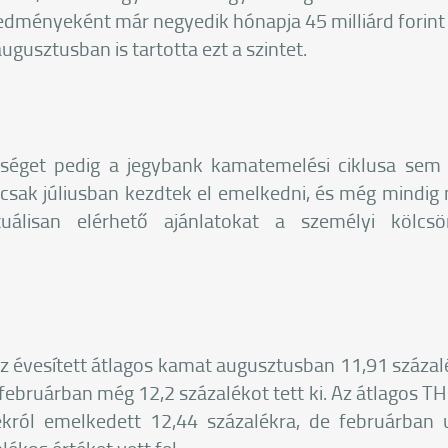
dményeként már negyedik hónapja 45 milliárd forint 
augusztusban is tartotta ezt a szintet.
séget pedig a jegybank kamatemelési ciklusa sem 
csak júliusban kezdtek el emelkedni, és még mindig n
uálisan elérhető ajánlatokat a személyi kölcsön
az évesített átlagos kamat augusztusban 11,91 százalék
februárban még 12,2 százalékot tett ki. Az átlagos TH
lékról emelkedett 12,44 százalékra, de februárba