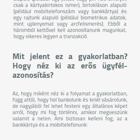
csak a kártyabirtokos ismer), birtokláson alapuló
(például mobiltelefonszám vagy bankkártya) és
egy rajtunk alapuló (például biometrikus adatok,
mint ujjlenyomat vagy arcfelismerés). Ebből a
háromból kettővel kell azonosítanunk magunkat,
hogy sikeres legyen a tranzakció.
Mit jelent ez a gyakorlatban?
Hogy néz ki az erős ügyfél-
azonosítás?
Az, hogy miként néz ki a folyamat a gyakorlatban,
függ attól, hogy hol bankolunk és kinél vásárolunk,
de nagyjából fel lehet festeni egy általános képet
arról, hogy mi fog történni, amikor megveszünk
valamit a neten. Ami biztosan kelleni fog, az a
bankkártya és a mobiltelefonunk: