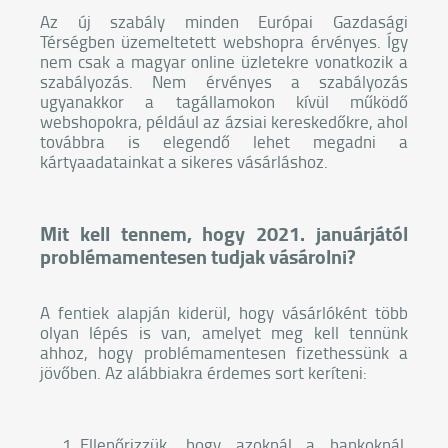
Az új szabály minden Európai Gazdasági
Térségben üzemeltetett webshopra érvényes. Így
nem csak a magyar online üzletekre vonatkozik a
szabályozás. Nem érvényes a szabályozás
ugyanakkor a tagállamokon kívül működő
webshopokra, például az ázsiai kereskedőkre, ahol
továbbra is elegendő lehet megadni a
kártyaadatainkat a sikeres vásárláshoz.
Mit kell tennem, hogy 2021. januárjától
problémamentesen tudjak vásárolni?
A fentiek alapján kiderül, hogy vásárlóként több
olyan lépés is van, amelyet meg kell tennünk
ahhoz, hogy problémamentesen fizethessünk a
jövőben. Az alábbiakra érdemes sort keríteni:
Ellenőrizzük, hogy azoknál a bankoknál,