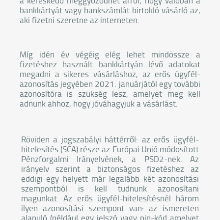
a kereskedő meggyőződhet arról, hogy valóban a
bankkártyát vagy bankszámlát birtokló vásárló az,
aki fizetni szeretne az interneten.
Míg idén év végéig elég lehet mindössze a
fizetéshez használt bankkártyán lévő adatokat
megadni a sikeres vásárláshoz, az erős ügyfél-
azonosítás jegyében 2021. januárjától egy további
azonosítóra is szükség lesz, amelyet meg kell
adnunk ahhoz, hogy jóváhagyjuk a vásárlást.
Röviden a jogszabályi háttérről: az erős ügyfél-
hitelesítés (SCA) része az Európai Unió módosított
Pénzforgalmi Irányelvének, a PSD2-nek. Az
irányelv szerint a biztonságos fizetéshez az
eddigi egy helyett már legalább két azonosítási
szempontból is kell tudnunk azonosítani
magunkat. Az erős ügyfél-hitelesítésnél három
ilyen azonosítási szempont van: az ismereten
alapuló (például egy jelszó vagy pin-kód amelyet