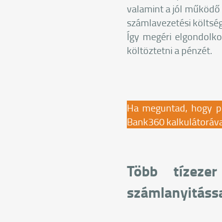
valamint a jól működő 
számlavezetési költsé
Így megéri elgondolko
költöztetni a pénzét.
Ha meguntad, hogy pé
Bank360 kalkulátoráva
Több tízeze
számlanyitáss