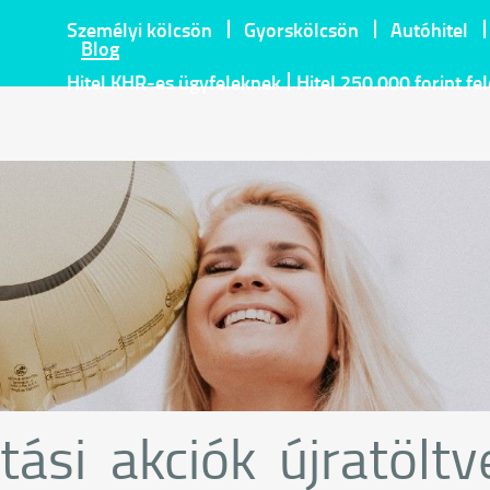
Személyi kölcsön
Gyorskölcsön
Autóhitel
Blog
Hitel KHR-es ügyfeleknek
Hitel 250.000 forint fe
tási akciók újratöltv