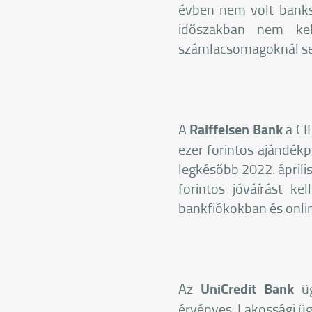
évben nem volt banks
időszakban nem kel
számlacsomagoknál s
A
Raiffeisen Bank
a CIB
ezer forintos ajándékp
legkésőbb 2022. április
forintos jóváírást ke
bankfiókokban és onlin
Az
UniCredit Bank
üg
érvényes. Lakossági ügy