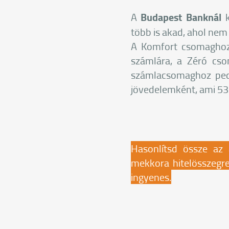
A
Budapest Banknál
k
több is akad, ahol nem
A Komfort csomaghoz 
számlára, a Zéró cso
számlacsomaghoz pedi
jövedelemként, ami 532
Hasonlítsd össze az a
mekkora hitelösszegre
ingyenes.