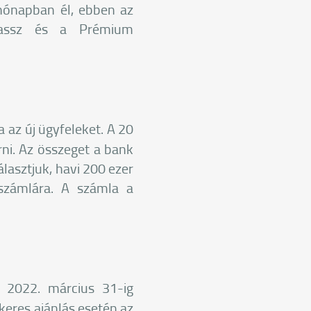
hónapban él, ebben az
Klassz és a Prémium
a az új ügyfeleket. A 20
rni. Az összeget a bank
álasztjuk, havi 200 ezer
a számlára. A számla a
b 2022. március 31-ig
ikeres ajánlás esetén az