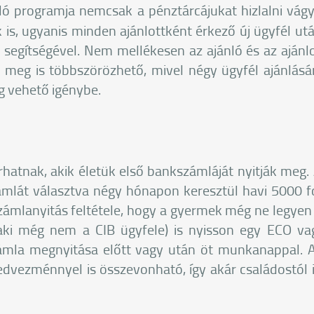
ló programja nemcsak a pénztárcájukat hizlalni vág
s, ugyanis minden ajánlottként érkező új ügyfél utá
segítségével. Nem mellékesen az ajánló és az ajánlo
r meg is többszörözhető, mivel négy ügyfél ajánlásá
ig vehető igénybe.
árhatnak, akik életük első bankszámláját nyitják meg. 
mlát választva négy hónapon keresztül havi 5000 for
zámlanyitás feltétele, hogy a gyermek még ne legyen 1
(aki még nem a CIB ügyfele) is nyisson egy ECO va
zámla megnyitása előtt vagy után öt munkanappal
kedvezménnyel is összevonható, így akár családostól 