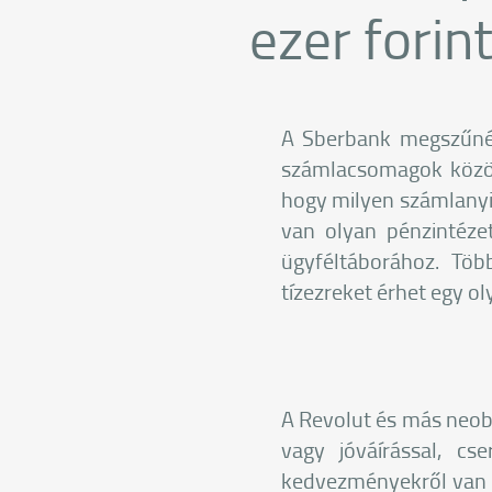
ezer forint
A Sberbank megszűnés
számlacsomagok között
hogy milyen számlanyit
van olyan pénzintézet
ügyféltáborához. Töb
tízezreket érhet egy ol
A Revolut és más neob
vagy jóváírással, cs
kedvezményekről van 