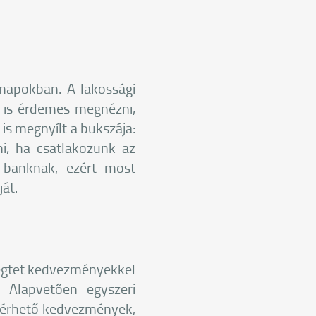
napokban. A lakossági
t is érdemes megnézni,
is megnyílt a bukszája:
ni, ha csatlakozunk az
a banknak, ezért most
ját.
segtet kedvezményekkel
. Alapvetően egyszeri
lérhető kedvezmények,