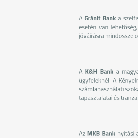
A
Gránit Bank
a szelfi
esetén van lehetőség
jóváírásra mindössze ö
A
K&H Bank
a magyar
ügyfeleknél. A Kénye
számlahasználati szoká
tapasztalatai és tranza
Az
MKB Bank
nyitási 