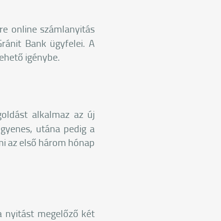
rre online számlanyitás
ánit Bank ügyfelei. A
vehető igénybe.
oldást alkalmaz az új
gyenes, utána pedig a
ami az első három hónap
 a nyitást megelőző két