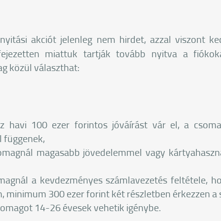
yitási akciót jelenleg nem hirdet, azzal viszont 
ejezetten miattuk tartják tovább nyitva a fiókok
g közül választhat:
 havi 100 ezer forintos jóváírást vár el, a csoma
l függenek,
omagnál magasabb jövedelemmel vagy kártyahaszná
omagnál a kevdezményes számlavezetés feltétele, 
n, minimum 300 ezer forint két részletben érkezzen a
somagot 14-26 évesek vehetik igénybe.