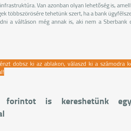
infrastruktúra. Van azonban olyan lehetőség is, amelly
gek többszörösére tehetünk szert, ha a bank ügyfélsz
dni a váltáson még annak is, aki nem a Sberbank 
nzt dobsz ki az ablakon, válaszd ki a számodra 
l!
r forintot is kereshetünk eg
al