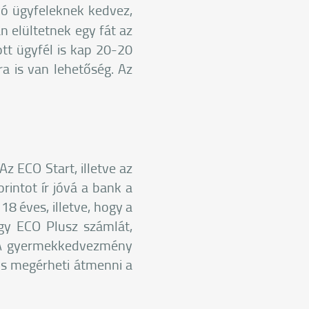
yó ügyfeleknek kedvez,
n elültetnek egy fát az
tt ügyfél is kap 20-20
ra is van lehetőség. Az
Az ECO Start, illetve az
intot ír jóvá a bank a
8 éves, illetve, hogy a
gy ECO Plusz számlát,
. A gyermekkedvezmény
is megérheti átmenni a