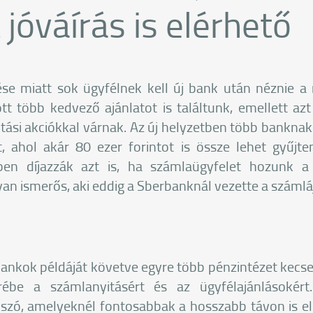
 jóváírás is elérhető
e miatt sok ügyfélnek kell új bank után néznie a 
 több kedvező ajánlatot is találtunk, emellett az
ási akciókkal várnak. Az új helyzetben több banknak 
, ahol akár 80 ezer forintot is össze lehet gyűjte
ben díjazzák azt is, ha számlaügyfelet hozunk 
yan ismerős, aki eddig a Sberbanknál vezette a számlá
ankok példáját követve egyre több pénzintézet kec
erébe a számlanyitásért és az ügyfélajánlásokért
szó, amelyeknél fontosabbak a hosszabb távon is e