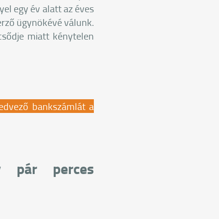
el egy év alatt az éves
erző ügynökévé válunk.
csődje miatt kénytelen
kedvező bankszámlát a
y pár perces