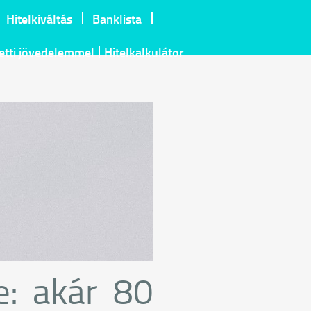
Hitelkiváltás
Banklista
letti jövedelemmel
Hitelkalkulátor
e: akár 80