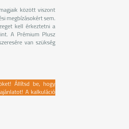
magjaik között viszont
dési megbízásokért sem.
get kell érkeztetni a
rint. A Prémium Plusz
szeresére van szükség
öket! Állítsd be, hogy
jánlatot! A kalkuláció