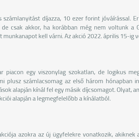
s számlanyitást díjazza, 10 ezer forint jóváírással. E
, de csak akkor, ha korábban még nem voltunk a Gr
t munkanapot kell várni. Az akció 2022. április 15-ig 
 piacon egy viszonylag szokatlan, de logikus meg
lmi plusz számlacsomag az első három hónapban in
sok alapján kínál fel egy másik díjcsomagot. Olyat, 
kciói alapján a legmegfelelőbb a kínálatból.
akciója azokra az új ügyfelekre vonatkozik, akiknek