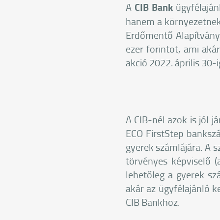
A
CIB Bank
ügyfélaján
hanem a környezetnek i
Erdőmentő Alapítvány 
ezer forintot, ami aká
akció 2022. április 30-
A CIB-nél azok is jól j
ECO FirstStep bankszá
gyerek számlájára. A s
törvényes képviselő 
lehetőleg a gyerek s
akár az ügyfélajánló 
CIB Bankhoz.