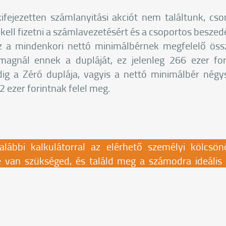
ifejezetten számlanyitási akciót nem találtunk, cso
 kell fizetni a számlavezetésért és a csoportos besze
a mindenkori nettó minimálbérnek megfelelő össze
magnál ennek a dupláját, ez jelenleg 266 ezer fo
g a Zéró duplája, vagyis a nettó minimálbér négy
 ezer forintnak felel meg.
lábbi kalkulátorral az elérhető személyi kölcsön
 van szükséged, és találd meg a számodra ideális a