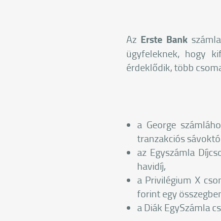
Az
Erste Bank
számlan
ügyfeleknek, hogy kif
érdeklődik, több csoma
a George számlához
tranzakciós sávoktó
az Egyszámla Díjcs
havidíj,
a Privilégium X cs
forint egy összegbe
a Diák EgySzámla c