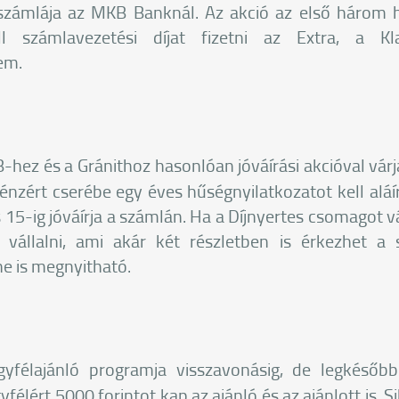
zámlája az MKB Banknál. Az akció az első három 
l számlavezetési díjat fizetni az Extra, a 
em.
-hez és a Gránithoz hasonlóan jóváírási akcióval várj
énzért cserébe egy éves hűségnyilatkozatot kell aláí
 15-ig jóváírja a számlán. Ha a Díjnyertes csomagot v
ll vállalni, ami akár két részletben is érkezhet 
e is megnyitható.
yfélajánló programja visszavonásig, de legkésőb
félért 5000 forintot kap az ajánló és az ajánlott is. S