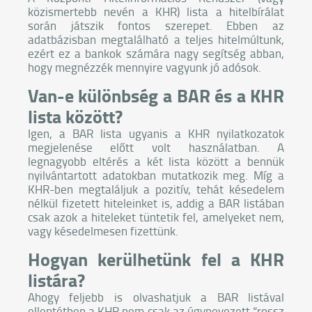
közismertebb nevén a KHR) lista a hitelbírálat
során játszik fontos szerepet. Ebben az
adatbázisban megtalálható a teljes hitelmúltunk,
ezért ez a bankok számára nagy segítség abban,
hogy megnézzék mennyire vagyunk jó adósok.
Van-e különbség a BAR és a KHR
lista között?
Igen, a BAR lista ugyanis a KHR nyilatkozatok
megjelenése előtt volt használatban. A
legnagyobb eltérés a két lista között a bennük
nyilvántartott adatokban mutatkozik meg. Míg a
KHR-ben megtaláljuk a pozitív, tehát késedelem
nélkül fizetett hiteleinket is, addig a BAR listában
csak azok a hiteleket tüntetik fel, amelyeket nem,
vagy késedelmesen fizettünk.
Hogyan kerülhetünk fel a KHR
listára?
Ahogy feljebb is olvashatjuk a BAR listával
ellentétben a KHR nem csak az úgynevezett “rossz