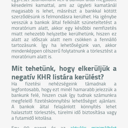
késedelmi kamattal, ami az ügyleti kamatánál
magasabb is lehet, másrészt a bankkal kötött
szerződésünk is felmondásra kerülhet. Ha igénybe
vesszük a bankok által felkínált szüneteltetést a
moratórium alatt, akkor egy későbbi nemfizetés
miatt nehezebb helyzetbe kerülhetünk, hiszen ez
alatt az időszak alatt nem csökken a fennálló
tartozásunk. Így ha lehetőségünk van, akkor
mindenképpen célszerű folytatnunk a törlesztést a
moratórium alatt is.
Mit tehetünk, hogy elkerüljük a
negatív KHR listára kerülést?
Ha fizetési nehézségeink támadnak a
legfontosabb, hogy ezt minél hamarabb jelezzük a
bankunk felé, hiszen csak így tudnak számunkra
megfelelő fizetéskönnyítési lehetőséget ajánlani.
A bankok által felajánlott könnyítés lehet
halasztott törlesztés, türelmi idő biztosítása vagy
a futamidő kitolása.
Egy 90 napot és az
aktuális minimálbért