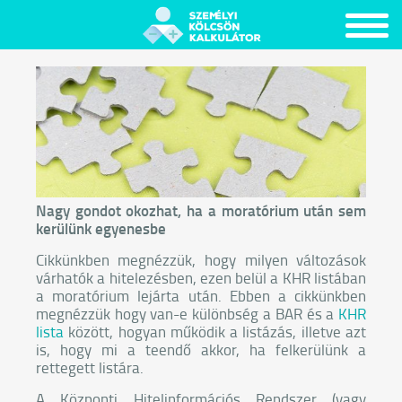
Nagy gondot okozhat, ha a moratórium után sem
kerülünk egyenesbe
Cikkünkben megnézzük, hogy milyen változások
várhatók a hitelezésben, ezen belül a KHR listában
a moratórium lejárta után. Ebben a cikkünkben
megnézzük hogy van-e különbség a BAR és a
KHR
lista
között, hogyan működik a listázás, illetve azt
is, hogy mi a teendő akkor, ha felkerülünk a
rettegett listára.
A Központi Hitelinformációs Rendszer (vagy