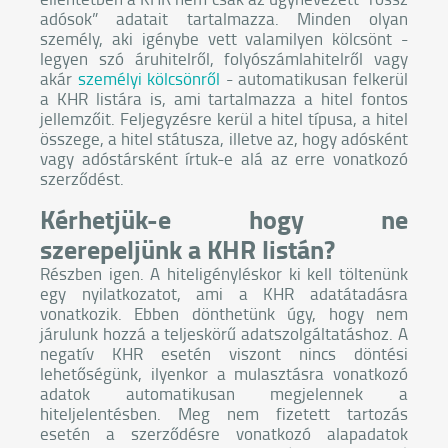
adósok” adatait tartalmazza. Minden olyan
személy, aki igénybe vett valamilyen kölcsönt -
legyen szó áruhitelről, folyószámlahitelről vagy
akár
személyi kölcsönről
- automatikusan felkerül
a KHR listára is, ami tartalmazza a hitel fontos
jellemzőit. Feljegyzésre kerül a hitel típusa, a hitel
összege, a hitel státusza, illetve az, hogy adósként
vagy adóstársként írtuk-e alá az erre vonatkozó
szerződést.
Kérhetjük-e hogy ne
szerepeljünk a KHR listán?
Részben igen. A hiteligényléskor ki kell töltenünk
egy nyilatkozatot, ami a KHR adatátadásra
vonatkozik. Ebben dönthetünk úgy, hogy nem
járulunk hozzá a teljeskörű adatszolgáltatáshoz. A
negatív KHR esetén viszont nincs döntési
lehetőségünk, ilyenkor a mulasztásra vonatkozó
adatok automatikusan megjelennek a
hiteljelentésben. Meg nem fizetett tartozás
esetén a szerződésre vonatkozó alapadatok