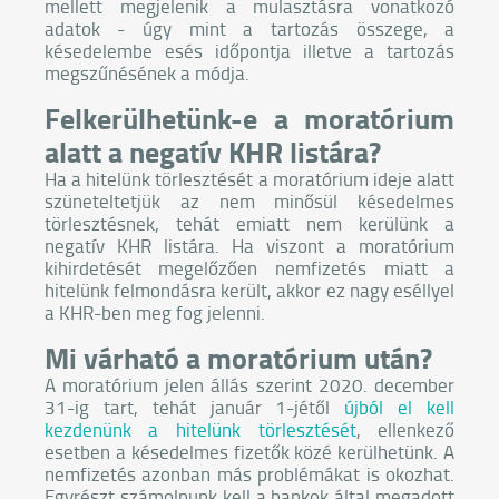
mellett megjelenik a mulasztásra vonatkozó
adatok - úgy mint a tartozás összege, a
késedelembe esés időpontja illetve a tartozás
megszűnésének a módja.
Felkerülhetünk-e a moratórium
alatt a negatív KHR listára?
Ha a hitelünk törlesztését a moratórium ideje alatt
szüneteltetjük az nem minősül késedelmes
törlesztésnek, tehát emiatt nem kerülünk a
negatív KHR listára. Ha viszont a moratórium
kihirdetését megelőzően nemfizetés miatt a
hitelünk felmondásra került, akkor ez nagy eséllyel
a KHR-ben meg fog jelenni.
Mi várható a moratórium után?
A moratórium jelen állás szerint 2020. december
31-ig tart, tehát január 1-jétől
újból el kell
kezdenünk a hitelünk törlesztését
, ellenkező
esetben a késedelmes fizetők közé kerülhetünk. A
nemfizetés azonban más problémákat is okozhat.
Egyrészt számolnunk kell a bankok által megadott